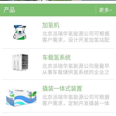
产品
更多>
加氢机
北京派瑞华氢能源公司可根据
客户需求，设计开发加氢站配
套使用的加氢机，加注压力包
括35MPa和70MPa两种。加氢机
车载氢系统
结构设计合理，便于操作，外
形美观，安全性强。具有双面
北京派瑞华氢能源公司是最早
液晶显示屏，能支持IC卡、移
从事车载储供氢系统的企业之
动支付等多种支付方式。北京
一，拥有丰富的车载储供氢系
派瑞华氢能源公司可根据客户
统项目经验，公司具有5000套
撬装一体式装置
需求，定制满足中国标准（例
年生产能力。公司可根据客户
如GB50516, GB/T 43674等）、
需求，对不同车型提供合理且
北京派瑞华氢能源公司可根据
欧盟标准（例如IEC 60069, EN
最优的设计方案，并根据安装
客户需求，定制开发撬装一体
ISO 80079等）或其他地区标准
空间、续航里程等整车配套需
式制氢、储氢、加氢装置。具
要求的产品。产品满足防爆II区
求进行定制化的设计，为客户
体可细分为大型撬装装置、小