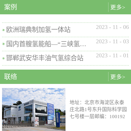
内的使用要求。公司的产品已
案例
匹配最佳的设计方案。车载氢
型撬装装置、制氢加氢一体机
更多>
在国内、欧盟、日本、塞尔维
系统设计制造遵循GB/T
和小型加氢装置，以上装置在
亚等多地应用。加氢机性能参
26990、GB/T 29126、GB/T
国内、欧盟、日本等地得到应
数表常规工作压力等级35MPa /
2023
-
11
-
06
24549等标准。公司车载氢系统
用。撬装一体式制氢、储氢、
欧洲瑞典制加氢一体站
70MPa / 35&70MPa流量范围
市场占有率约达20%。车载储供
加氢装置具有以下优点：1. 占
0.1~7.2 kg/min计量精度±1%可
2023
-
11
-
03
氢系统主要包括加氢模块、储
地小，节省空间，维护维修方
国内首艘氢能船—“三峡氢舟1”号船载氢系统
选加氢枪TK16或TK17或TK25
氢模块、供氢模块以及控制模
便。2. 各模块紧密融合，运行
加氢枪数量单枪或双枪红外通
2023
-
11
-
01
块。车载储供氢系统所有管
效率高。3. 节能环保。撬装一
邯郸武安华丰油气氢综合站
讯可选配预冷可选配防爆等级
路、阀门及接头等采用不与高
体式装置性能参数表制氢能力
（参考）II 3 G Ex h ia db mb eb
压氢气介质发生化学反应的材
500Nm3以下加氢等级
IIB+H2 T3 Gc
联络
更多>
料。电气元件及线束均具有防
100~1000kg/d氢气压缩额定工作
水、阻燃防爆的功能；车载储
压力45MPa/87.5MPa氢气加注额
供氢系统及其附属零部件均通
定工作压力35MPa/70MPa环境
过高低温、盐雾、IP防护等级
温度-40~+50℃参考标准T/ZSA
地址：北京市海淀区永泰
等相关型式试验，以保证氢系
235-2024, GB50516, GB 50177,
庄北路1号东升国际科学园
统的安全性及稳定性；氢系统
GB/T 43674, IEC 60069, EN ISO
七号楼一层邮编：100192
支架、加注口等均通过检验验
80079等。
电话：15933109526 公司
证；系统具备防过压、防过
邮箱：