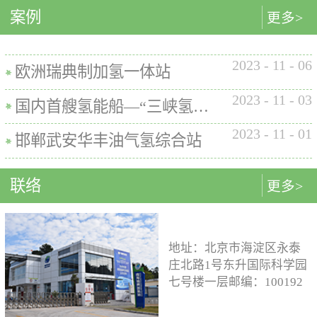
内的使用要求。公司的产品已
案例
匹配最佳的设计方案。车载氢
型撬装装置、制氢加氢一体机
更多>
在国内、欧盟、日本、塞尔维
系统设计制造遵循GB/T
和小型加氢装置，以上装置在
亚等多地应用。加氢机性能参
26990、GB/T 29126、GB/T
国内、欧盟、日本等地得到应
数表常规工作压力等级35MPa /
2023
-
11
-
06
24549等标准。公司车载氢系统
用。撬装一体式制氢、储氢、
欧洲瑞典制加氢一体站
70MPa / 35&70MPa流量范围
市场占有率约达20%。车载储供
加氢装置具有以下优点：1. 占
0.1~7.2 kg/min计量精度±1%可
2023
-
11
-
03
氢系统主要包括加氢模块、储
地小，节省空间，维护维修方
国内首艘氢能船—“三峡氢舟1”号船载氢系统
选加氢枪TK16或TK17或TK25
氢模块、供氢模块以及控制模
便。2. 各模块紧密融合，运行
加氢枪数量单枪或双枪红外通
2023
-
11
-
01
块。车载储供氢系统所有管
效率高。3. 节能环保。撬装一
邯郸武安华丰油气氢综合站
讯可选配预冷可选配防爆等级
路、阀门及接头等采用不与高
体式装置性能参数表制氢能力
（参考）II 3 G Ex h ia db mb eb
压氢气介质发生化学反应的材
500Nm3以下加氢等级
IIB+H2 T3 Gc
联络
更多>
料。电气元件及线束均具有防
100~1000kg/d氢气压缩额定工作
水、阻燃防爆的功能；车载储
压力45MPa/87.5MPa氢气加注额
供氢系统及其附属零部件均通
定工作压力35MPa/70MPa环境
过高低温、盐雾、IP防护等级
温度-40~+50℃参考标准T/ZSA
地址：北京市海淀区永泰
等相关型式试验，以保证氢系
235-2024, GB50516, GB 50177,
庄北路1号东升国际科学园
统的安全性及稳定性；氢系统
GB/T 43674, IEC 60069, EN ISO
七号楼一层邮编：100192
支架、加注口等均通过检验验
80079等。
电话：15933109526 公司
证；系统具备防过压、防过
邮箱：