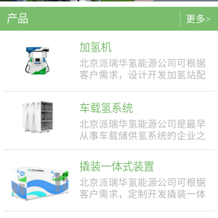
产品
更多>
加氢机
北京派瑞华氢能源公司可根据
客户需求，设计开发加氢站配
套使用的加氢机，加注压力包
括35MPa和70MPa两种。加氢机
车载氢系统
结构设计合理，便于操作，外
形美观，安全性强。具有双面
北京派瑞华氢能源公司是最早
液晶显示屏，能支持IC卡、移
从事车载储供氢系统的企业之
动支付等多种支付方式。北京
一，拥有丰富的车载储供氢系
派瑞华氢能源公司可根据客户
统项目经验，公司具有5000套
撬装一体式装置
需求，定制满足中国标准（例
年生产能力。公司可根据客户
如GB50516, GB/T 43674等）、
需求，对不同车型提供合理且
北京派瑞华氢能源公司可根据
欧盟标准（例如IEC 60069, EN
最优的设计方案，并根据安装
客户需求，定制开发撬装一体
ISO 80079等）或其他地区标准
空间、续航里程等整车配套需
式制氢、储氢、加氢装置。具
要求的产品。产品满足防爆II区
求进行定制化的设计，为客户
体可细分为大型撬装装置、小