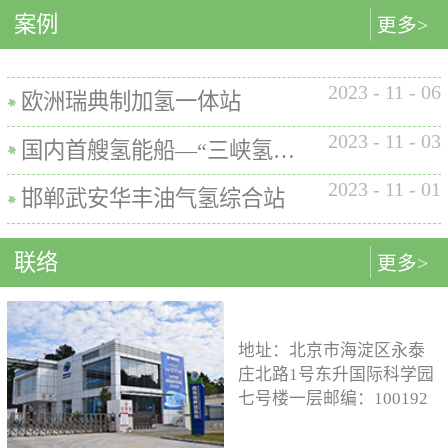
内的使用要求。公司的产品已
案例
匹配最佳的设计方案。车载氢
型撬装装置、制氢加氢一体机
更多>
在国内、欧盟、日本、塞尔维
系统设计制造遵循GB/T
和小型加氢装置，以上装置在
亚等多地应用。加氢机性能参
26990、GB/T 29126、GB/T
国内、欧盟、日本等地得到应
数表常规工作压力等级35MPa /
2023
-
11
-
06
24549等标准。公司车载氢系统
用。撬装一体式制氢、储氢、
欧洲瑞典制加氢一体站
70MPa / 35&70MPa流量范围
市场占有率约达20%。车载储供
加氢装置具有以下优点：1. 占
0.1~7.2 kg/min计量精度±1%可
2023
-
11
-
03
氢系统主要包括加氢模块、储
地小，节省空间，维护维修方
国内首艘氢能船—“三峡氢舟1”号船载氢系统
选加氢枪TK16或TK17或TK25
氢模块、供氢模块以及控制模
便。2. 各模块紧密融合，运行
加氢枪数量单枪或双枪红外通
2023
-
11
-
01
块。车载储供氢系统所有管
效率高。3. 节能环保。撬装一
邯郸武安华丰油气氢综合站
讯可选配预冷可选配防爆等级
路、阀门及接头等采用不与高
体式装置性能参数表制氢能力
（参考）II 3 G Ex h ia db mb eb
压氢气介质发生化学反应的材
500Nm3以下加氢等级
IIB+H2 T3 Gc
联络
更多>
料。电气元件及线束均具有防
100~1000kg/d氢气压缩额定工作
水、阻燃防爆的功能；车载储
压力45MPa/87.5MPa氢气加注额
供氢系统及其附属零部件均通
定工作压力35MPa/70MPa环境
过高低温、盐雾、IP防护等级
温度-40~+50℃参考标准T/ZSA
地址：北京市海淀区永泰
等相关型式试验，以保证氢系
235-2024, GB50516, GB 50177,
庄北路1号东升国际科学园
统的安全性及稳定性；氢系统
GB/T 43674, IEC 60069, EN ISO
七号楼一层邮编：100192
支架、加注口等均通过检验验
80079等。
电话：15933109526 公司
证；系统具备防过压、防过
邮箱：