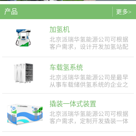
产品
更多>
加氢机
北京派瑞华氢能源公司可根据
客户需求，设计开发加氢站配
套使用的加氢机，加注压力包
括35MPa和70MPa两种。加氢机
车载氢系统
结构设计合理，便于操作，外
形美观，安全性强。具有双面
北京派瑞华氢能源公司是最早
液晶显示屏，能支持IC卡、移
从事车载储供氢系统的企业之
动支付等多种支付方式。北京
一，拥有丰富的车载储供氢系
派瑞华氢能源公司可根据客户
统项目经验，公司具有5000套
撬装一体式装置
需求，定制满足中国标准（例
年生产能力。公司可根据客户
如GB50516, GB/T 43674等）、
需求，对不同车型提供合理且
北京派瑞华氢能源公司可根据
欧盟标准（例如IEC 60069, EN
最优的设计方案，并根据安装
客户需求，定制开发撬装一体
ISO 80079等）或其他地区标准
空间、续航里程等整车配套需
式制氢、储氢、加氢装置。具
要求的产品。产品满足防爆II区
求进行定制化的设计，为客户
体可细分为大型撬装装置、小