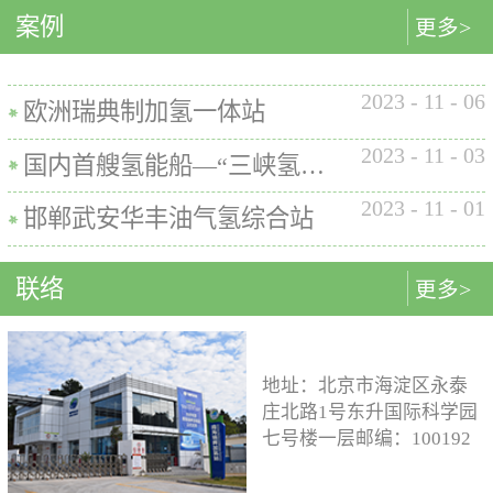
内的使用要求。公司的产品已
案例
匹配最佳的设计方案。车载氢
型撬装装置、制氢加氢一体机
更多>
在国内、欧盟、日本、塞尔维
系统设计制造遵循GB/T
和小型加氢装置，以上装置在
亚等多地应用。加氢机性能参
26990、GB/T 29126、GB/T
国内、欧盟、日本等地得到应
数表常规工作压力等级35MPa /
2023
-
11
-
06
24549等标准。公司车载氢系统
用。撬装一体式制氢、储氢、
欧洲瑞典制加氢一体站
70MPa / 35&70MPa流量范围
市场占有率约达20%。车载储供
加氢装置具有以下优点：1. 占
0.1~7.2 kg/min计量精度±1%可
2023
-
11
-
03
氢系统主要包括加氢模块、储
地小，节省空间，维护维修方
国内首艘氢能船—“三峡氢舟1”号船载氢系统
选加氢枪TK16或TK17或TK25
氢模块、供氢模块以及控制模
便。2. 各模块紧密融合，运行
加氢枪数量单枪或双枪红外通
2023
-
11
-
01
块。车载储供氢系统所有管
效率高。3. 节能环保。撬装一
邯郸武安华丰油气氢综合站
讯可选配预冷可选配防爆等级
路、阀门及接头等采用不与高
体式装置性能参数表制氢能力
（参考）II 3 G Ex h ia db mb eb
压氢气介质发生化学反应的材
500Nm3以下加氢等级
IIB+H2 T3 Gc
联络
更多>
料。电气元件及线束均具有防
100~1000kg/d氢气压缩额定工作
水、阻燃防爆的功能；车载储
压力45MPa/87.5MPa氢气加注额
供氢系统及其附属零部件均通
定工作压力35MPa/70MPa环境
过高低温、盐雾、IP防护等级
温度-40~+50℃参考标准T/ZSA
地址：北京市海淀区永泰
等相关型式试验，以保证氢系
235-2024, GB50516, GB 50177,
庄北路1号东升国际科学园
统的安全性及稳定性；氢系统
GB/T 43674, IEC 60069, EN ISO
七号楼一层邮编：100192
支架、加注口等均通过检验验
80079等。
电话：15933109526 公司
证；系统具备防过压、防过
邮箱：