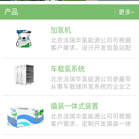
产品
更多>
加氢机
北京派瑞华氢能源公司可根据
客户需求，设计开发加氢站配
套使用的加氢机，加注压力包
括35MPa和70MPa两种。加氢机
车载氢系统
结构设计合理，便于操作，外
形美观，安全性强。具有双面
北京派瑞华氢能源公司是最早
液晶显示屏，能支持IC卡、移
从事车载储供氢系统的企业之
动支付等多种支付方式。北京
一，拥有丰富的车载储供氢系
派瑞华氢能源公司可根据客户
统项目经验，公司具有5000套
撬装一体式装置
需求，定制满足中国标准（例
年生产能力。公司可根据客户
如GB50516, GB/T 43674等）、
需求，对不同车型提供合理且
北京派瑞华氢能源公司可根据
欧盟标准（例如IEC 60069, EN
最优的设计方案，并根据安装
客户需求，定制开发撬装一体
ISO 80079等）或其他地区标准
空间、续航里程等整车配套需
式制氢、储氢、加氢装置。具
要求的产品。产品满足防爆II区
求进行定制化的设计，为客户
体可细分为大型撬装装置、小