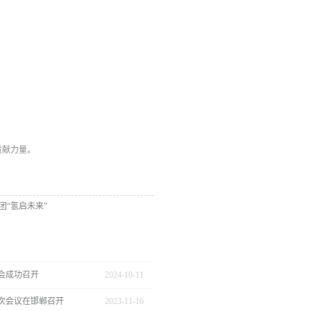
贡献力量。
团“氢启未来”
会成功召开
2024
-
10
-
11
次会议在邯郸召开
2023
-
11
-
16