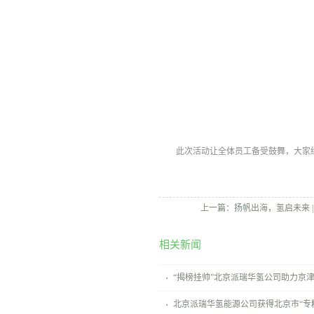
此次活动让全体员工备受鼓舞，大家
上一篇：
扬帆出海，氢启未来 
相关新闻
“揭榜挂帅”北京派瑞华氢公司助力京
北京派瑞华氢能源公司获得北京市“专