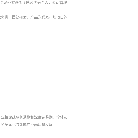
度劳动竞赛获奖团队及优秀个人，公司管理
业务骨干围绕研发、产品迭代及市场项目管
产业恰逢战略机遇期和深度调整期，全体员
业务多元化与氢能产业高质量发展。