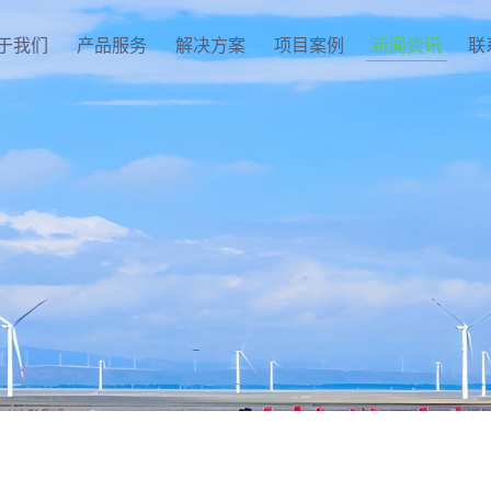
于我们
产品服务
解决方案
项目案例
新闻资讯
联