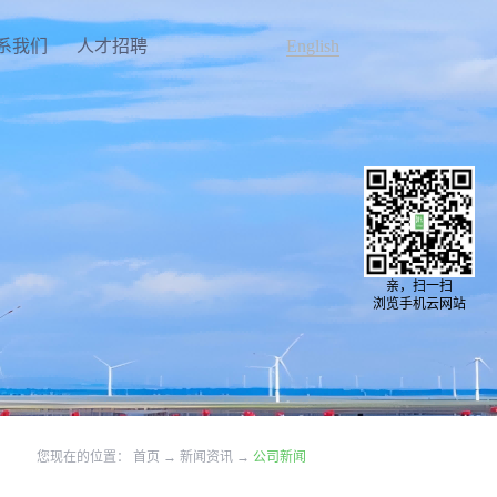
系我们
人才招聘
English
亲，扫一扫
浏览手机云网站
您现在的位置：
首页
→
新闻资讯
→
公司新闻