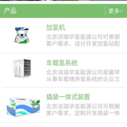
产品
更多>
加氢机
北京派瑞华氢能源公司可根据
客户需求，设计开发加氢站配
套使用的加氢机，加注压力包
括35MPa和70MPa两种。加氢机
车载氢系统
结构设计合理，便于操作，外
形美观，安全性强。具有双面
北京派瑞华氢能源公司是最早
液晶显示屏，能支持IC卡、移
从事车载储供氢系统的企业之
动支付等多种支付方式。北京
一，拥有丰富的车载储供氢系
派瑞华氢能源公司可根据客户
统项目经验，公司具有5000套
撬装一体式装置
需求，定制满足中国标准（例
年生产能力。公司可根据客户
如GB50516, GB/T 43674等）、
需求，对不同车型提供合理且
北京派瑞华氢能源公司可根据
欧盟标准（例如IEC 60069, EN
最优的设计方案，并根据安装
客户需求，定制开发撬装一体
ISO 80079等）或其他地区标准
空间、续航里程等整车配套需
式制氢、储氢、加氢装置。具
要求的产品。产品满足防爆II区
求进行定制化的设计，为客户
体可细分为大型撬装装置、小