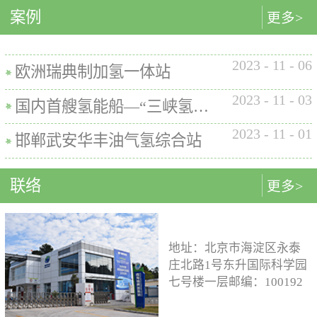
内的使用要求。公司的产品已
案例
匹配最佳的设计方案。车载氢
型撬装装置、制氢加氢一体机
更多>
在国内、欧盟、日本、塞尔维
系统设计制造遵循GB/T
和小型加氢装置，以上装置在
亚等多地应用。加氢机性能参
26990、GB/T 29126、GB/T
国内、欧盟、日本等地得到应
数表常规工作压力等级35MPa /
2023
-
11
-
06
24549等标准。公司车载氢系统
用。撬装一体式制氢、储氢、
欧洲瑞典制加氢一体站
70MPa / 35&70MPa流量范围
市场占有率约达20%。车载储供
加氢装置具有以下优点：1. 占
0.1~7.2 kg/min计量精度±1%可
2023
-
11
-
03
氢系统主要包括加氢模块、储
地小，节省空间，维护维修方
国内首艘氢能船—“三峡氢舟1”号船载氢系统
选加氢枪TK16或TK17或TK25
氢模块、供氢模块以及控制模
便。2. 各模块紧密融合，运行
加氢枪数量单枪或双枪红外通
2023
-
11
-
01
块。车载储供氢系统所有管
效率高。3. 节能环保。撬装一
邯郸武安华丰油气氢综合站
讯可选配预冷可选配防爆等级
路、阀门及接头等采用不与高
体式装置性能参数表制氢能力
（参考）II 3 G Ex h ia db mb eb
压氢气介质发生化学反应的材
500Nm3以下加氢等级
IIB+H2 T3 Gc
联络
更多>
料。电气元件及线束均具有防
100~1000kg/d氢气压缩额定工作
水、阻燃防爆的功能；车载储
压力45MPa/87.5MPa氢气加注额
供氢系统及其附属零部件均通
定工作压力35MPa/70MPa环境
过高低温、盐雾、IP防护等级
温度-40~+50℃参考标准T/ZSA
地址：北京市海淀区永泰
等相关型式试验，以保证氢系
235-2024, GB50516, GB 50177,
庄北路1号东升国际科学园
统的安全性及稳定性；氢系统
GB/T 43674, IEC 60069, EN ISO
七号楼一层邮编：100192
支架、加注口等均通过检验验
80079等。
电话：15933109526 公司
证；系统具备防过压、防过
邮箱：