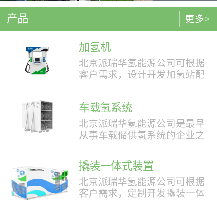
产品
更多>
加氢机
北京派瑞华氢能源公司可根据
客户需求，设计开发加氢站配
套使用的加氢机，加注压力包
括35MPa和70MPa两种。加氢机
车载氢系统
结构设计合理，便于操作，外
形美观，安全性强。具有双面
北京派瑞华氢能源公司是最早
液晶显示屏，能支持IC卡、移
从事车载储供氢系统的企业之
动支付等多种支付方式。北京
一，拥有丰富的车载储供氢系
派瑞华氢能源公司可根据客户
统项目经验，公司具有5000套
撬装一体式装置
需求，定制满足中国标准（例
年生产能力。公司可根据客户
如GB50516, GB/T 43674等）、
需求，对不同车型提供合理且
北京派瑞华氢能源公司可根据
欧盟标准（例如IEC 60069, EN
最优的设计方案，并根据安装
客户需求，定制开发撬装一体
ISO 80079等）或其他地区标准
空间、续航里程等整车配套需
式制氢、储氢、加氢装置。具
要求的产品。产品满足防爆II区
求进行定制化的设计，为客户
体可细分为大型撬装装置、小