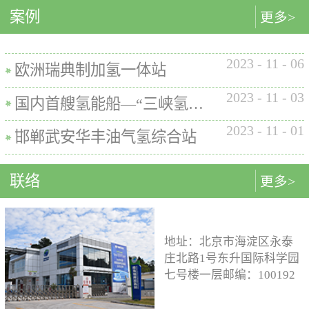
内的使用要求。公司的产品已
案例
匹配最佳的设计方案。车载氢
型撬装装置、制氢加氢一体机
更多>
在国内、欧盟、日本、塞尔维
系统设计制造遵循GB/T
和小型加氢装置，以上装置在
亚等多地应用。加氢机性能参
26990、GB/T 29126、GB/T
国内、欧盟、日本等地得到应
数表常规工作压力等级35MPa /
2023
-
11
-
06
24549等标准。公司车载氢系统
用。撬装一体式制氢、储氢、
欧洲瑞典制加氢一体站
70MPa / 35&70MPa流量范围
市场占有率约达20%。车载储供
加氢装置具有以下优点：1. 占
0.1~7.2 kg/min计量精度±1%可
2023
-
11
-
03
氢系统主要包括加氢模块、储
地小，节省空间，维护维修方
国内首艘氢能船—“三峡氢舟1”号船载氢系统
选加氢枪TK16或TK17或TK25
氢模块、供氢模块以及控制模
便。2. 各模块紧密融合，运行
加氢枪数量单枪或双枪红外通
2023
-
11
-
01
块。车载储供氢系统所有管
效率高。3. 节能环保。撬装一
邯郸武安华丰油气氢综合站
讯可选配预冷可选配防爆等级
路、阀门及接头等采用不与高
体式装置性能参数表制氢能力
（参考）II 3 G Ex h ia db mb eb
压氢气介质发生化学反应的材
500Nm3以下加氢等级
IIB+H2 T3 Gc
联络
更多>
料。电气元件及线束均具有防
100~1000kg/d氢气压缩额定工作
水、阻燃防爆的功能；车载储
压力45MPa/87.5MPa氢气加注额
供氢系统及其附属零部件均通
定工作压力35MPa/70MPa环境
过高低温、盐雾、IP防护等级
温度-40~+50℃参考标准T/ZSA
地址：北京市海淀区永泰
等相关型式试验，以保证氢系
235-2024, GB50516, GB 50177,
庄北路1号东升国际科学园
统的安全性及稳定性；氢系统
GB/T 43674, IEC 60069, EN ISO
七号楼一层邮编：100192
支架、加注口等均通过检验验
80079等。
电话：15933109526 公司
证；系统具备防过压、防过
邮箱：