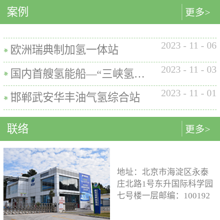
内的使用要求。公司的产品已
案例
匹配最佳的设计方案。车载氢
型撬装装置、制氢加氢一体机
更多>
在国内、欧盟、日本、塞尔维
系统设计制造遵循GB/T
和小型加氢装置，以上装置在
亚等多地应用。加氢机性能参
26990、GB/T 29126、GB/T
国内、欧盟、日本等地得到应
数表常规工作压力等级35MPa /
2023
-
11
-
06
24549等标准。公司车载氢系统
用。撬装一体式制氢、储氢、
欧洲瑞典制加氢一体站
70MPa / 35&70MPa流量范围
市场占有率约达20%。车载储供
加氢装置具有以下优点：1. 占
0.1~7.2 kg/min计量精度±1%可
2023
-
11
-
03
氢系统主要包括加氢模块、储
地小，节省空间，维护维修方
国内首艘氢能船—“三峡氢舟1”号船载氢系统
选加氢枪TK16或TK17或TK25
氢模块、供氢模块以及控制模
便。2. 各模块紧密融合，运行
加氢枪数量单枪或双枪红外通
2023
-
11
-
01
块。车载储供氢系统所有管
效率高。3. 节能环保。撬装一
邯郸武安华丰油气氢综合站
讯可选配预冷可选配防爆等级
路、阀门及接头等采用不与高
体式装置性能参数表制氢能力
（参考）II 3 G Ex h ia db mb eb
压氢气介质发生化学反应的材
500Nm3以下加氢等级
IIB+H2 T3 Gc
联络
更多>
料。电气元件及线束均具有防
100~1000kg/d氢气压缩额定工作
水、阻燃防爆的功能；车载储
压力45MPa/87.5MPa氢气加注额
供氢系统及其附属零部件均通
定工作压力35MPa/70MPa环境
过高低温、盐雾、IP防护等级
温度-40~+50℃参考标准T/ZSA
地址：北京市海淀区永泰
等相关型式试验，以保证氢系
235-2024, GB50516, GB 50177,
庄北路1号东升国际科学园
统的安全性及稳定性；氢系统
GB/T 43674, IEC 60069, EN ISO
七号楼一层邮编：100192
支架、加注口等均通过检验验
80079等。
电话：15933109526 公司
证；系统具备防过压、防过
邮箱：