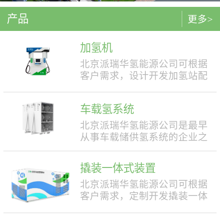
产品
更多>
加氢机
北京派瑞华氢能源公司可根据
客户需求，设计开发加氢站配
套使用的加氢机，加注压力包
括35MPa和70MPa两种。加氢机
车载氢系统
结构设计合理，便于操作，外
形美观，安全性强。具有双面
北京派瑞华氢能源公司是最早
液晶显示屏，能支持IC卡、移
从事车载储供氢系统的企业之
动支付等多种支付方式。北京
一，拥有丰富的车载储供氢系
派瑞华氢能源公司可根据客户
统项目经验，公司具有5000套
撬装一体式装置
需求，定制满足中国标准（例
年生产能力。公司可根据客户
如GB50516, GB/T 43674等）、
需求，对不同车型提供合理且
北京派瑞华氢能源公司可根据
欧盟标准（例如IEC 60069, EN
最优的设计方案，并根据安装
客户需求，定制开发撬装一体
ISO 80079等）或其他地区标准
空间、续航里程等整车配套需
式制氢、储氢、加氢装置。具
要求的产品。产品满足防爆II区
求进行定制化的设计，为客户
体可细分为大型撬装装置、小