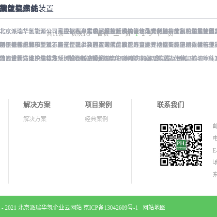
加氢机
车载氢系统
撬装一体式装置
高压管阀件
软件类产品
北京派瑞华氢能源公司可根据客户需求，设计开发加氢站配套使用的加氢机，加注压力包括
北京派瑞华氢能源公司是最早从事车载储供氢系统的企业之一，拥有丰富的车载储供氢
北京派瑞华氢能源公司可根据客户需求，定制开发撬装一体式制氢、储氢、加氢装置
北京派瑞华氢能源公司自主研制开发的氢气用管阀件，包含有各种接头、三通、针阀
北京派瑞华氢能源公司可根据客户需求定制控制系统等软件类产品。控制系统是加氢
共
11
条
页次1/3
首页
上一页
1
2
3
下一页
便于操作，外形美观，安全性强。具有双面液晶显示屏，能支持IC卡、移动支付等多
可根据客户需求，对不同车型提供合理且最优的设计方案，并根据安装空间、续航里
加氢一体机和小型加氢装置，以上装置在国内、欧盟、日本等地得到应用。撬装一体式
用于氢能行业。
制、异常报警和联锁、运行工况参数的实时采集和在线监测，以及数据记录存储管理。公
求，定制满足中国标准（例如GB50516, GB/T 43674等）、欧盟标准（例如IEC 6006
佳的设计方案。车载氢系统设计制造遵循GB/T 26990、GB/T 29126、GB/T 24
节省空间，维护维修方便。2. 各模块紧密融合，运行效率高。3. 节能环保。撬装一体
加氢装置站控系统软件”、“加氢机控制系统软件”等在内的多项软著及专利。
满足防爆II区内的使用要求。公司的产品已在国内、欧盟、日本、塞尔维亚等多地应用。
氢系统主要包括加氢模块、储氢模块、供氢模块以及控制模块。车载储供氢系统所有
100~1000kg/d氢气压缩额定工作压力45MPa/87.5MPa氢气加注额定工作压力35MPa/70MP
70MPa / 35&70MPa流量范围0.1~7.2 kg/min计量精度±1%可选加氢枪TK16
反应的材料。电气元件及线束均具有防水、阻燃防爆的功能；车载储供氢系统及其附属
GB50516, GB 50177, GB/T 43674, IEC 60069, EN ISO 80079等。
防爆等级（参考）II 3 G Ex h ia db mb eb IIB+H2&...
式试验，以保证氢系统的安全性及稳定性；氢系统支架、加注口等均通过检验验证；
解决方案
项目案例
联系我们
点火源等相关性能；氢系统出厂前均通过气密、...
解决方案
经典案例
邮
电
E
2018 - 2021 北京派瑞华氢企业云网站
京ICP备13042609号-1
网站地图