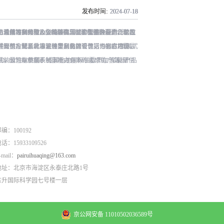
发布时间:
发布时间:
发布时间:
发布时间:
发布时间:
2024
2024
2024
2024
2024
-
-
-
-
-
07
07
07
07
07
-
-
-
-
-
18
16
18
18
18
35MPa和70MPa两种。加氢机结构设计合理，
系统项目经验，公司具有5000套年生产能力。公司
。具体可细分为大型撬装装置、小型撬装装置、制氢
、球阀等多类型及多种接口形式的管阀件，广泛的应
站设备控制的核心，能够实现整个工艺流程的自动控
种支付方式。北京派瑞华氢能源公司可根据客户需
程等整车配套需求进行定制化的设计，为客户匹配最
制氢、储氢、加氢装置具有以下优点：1. 占地小，
司控制系统等软件类产品拥有包括“500KG撬装式
9, EN ISO 80079等）或其他地区标准要求的产品。产品
549等标准。公司车载氢系统市场占有率约达20%。车载储供
式装置性能参数表制氢能力500Nm3以下加氢等级
加氢机性能参数表常规工作压力等级35MPa /
管路、阀门及接头等采用不与高压氢气介质发生化学
a环境温度-40~+50℃参考标准T/ZSA 235-2024,
或TK17或TK25加氢枪数量单枪或双枪红外通讯可选配预冷可选配
零部件均通过高低温、盐雾、IP防护等级等相关型
系统具备防过压、防过温、防泄漏、防氢气聚集和防
编：100192
话：15933109526
-mail：
pairuihuaqing@163.com
地址：北京市海淀区永泰庄北路1号
东升国际科学园七号楼一层
京公网安备 11010502036589号