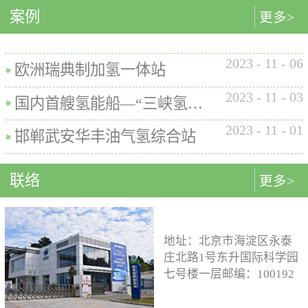
内的使用要求。公司的产品已
案例
匹配最佳的设计方案。车载氢
型撬装装置、制氢加氢一体机
更多>
在国内、欧盟、日本、塞尔维
系统设计制造遵循GB/T
和小型加氢装置，以上装置在
亚等多地应用。加氢机性能参
26990、GB/T 29126、GB/T
国内、欧盟、日本等地得到应
数表常规工作压力等级35MPa /
2023
-
11
-
06
24549等标准。公司车载氢系统
用。撬装一体式制氢、储氢、
欧洲瑞典制加氢一体站
70MPa / 35&70MPa流量范围
市场占有率约达20%。车载储供
加氢装置具有以下优点：1. 占
0.1~7.2 kg/min计量精度±1%可
2023
-
11
-
03
氢系统主要包括加氢模块、储
地小，节省空间，维护维修方
国内首艘氢能船—“三峡氢舟1”号船载氢系统
选加氢枪TK16或TK17或TK25
氢模块、供氢模块以及控制模
便。2. 各模块紧密融合，运行
加氢枪数量单枪或双枪红外通
2023
-
11
-
01
块。车载储供氢系统所有管
效率高。3. 节能环保。撬装一
邯郸武安华丰油气氢综合站
讯可选配预冷可选配防爆等级
路、阀门及接头等采用不与高
体式装置性能参数表制氢能力
（参考）II 3 G Ex h ia db mb eb
压氢气介质发生化学反应的材
500Nm3以下加氢等级
IIB+H2 T3 Gc
联络
更多>
料。电气元件及线束均具有防
100~1000kg/d氢气压缩额定工作
水、阻燃防爆的功能；车载储
压力45MPa/87.5MPa氢气加注额
供氢系统及其附属零部件均通
定工作压力35MPa/70MPa环境
过高低温、盐雾、IP防护等级
温度-40~+50℃参考标准T/ZSA
地址：北京市海淀区永泰
等相关型式试验，以保证氢系
235-2024, GB50516, GB 50177,
庄北路1号东升国际科学园
统的安全性及稳定性；氢系统
GB/T 43674, IEC 60069, EN ISO
七号楼一层邮编：100192
支架、加注口等均通过检验验
80079等。
电话：15933109526 公司
证；系统具备防过压、防过
邮箱：