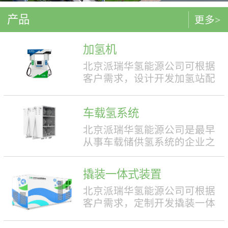
产品
更多>
加氢机
北京派瑞华氢能源公司可根据
客户需求，设计开发加氢站配
套使用的加氢机，加注压力包
括35MPa和70MPa两种。加氢机
车载氢系统
结构设计合理，便于操作，外
形美观，安全性强。具有双面
北京派瑞华氢能源公司是最早
液晶显示屏，能支持IC卡、移
从事车载储供氢系统的企业之
动支付等多种支付方式。北京
一，拥有丰富的车载储供氢系
派瑞华氢能源公司可根据客户
统项目经验，公司具有5000套
撬装一体式装置
需求，定制满足中国标准（例
年生产能力。公司可根据客户
如GB50516, GB/T 43674等）、
需求，对不同车型提供合理且
北京派瑞华氢能源公司可根据
欧盟标准（例如IEC 60069, EN
最优的设计方案，并根据安装
客户需求，定制开发撬装一体
ISO 80079等）或其他地区标准
空间、续航里程等整车配套需
式制氢、储氢、加氢装置。具
要求的产品。产品满足防爆II区
求进行定制化的设计，为客户
体可细分为大型撬装装置、小