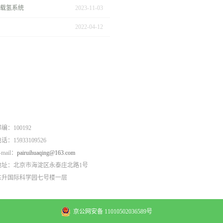
船载氢系统
2023
-
11
-
03
2022
-
04
-
12
编：100192
话：15933109526
-mail：
pairuihuaqing@163.com
地址：北京市海淀区永泰庄北路1号
东升国际科学园七号楼一层
京公网安备 11010502036589号