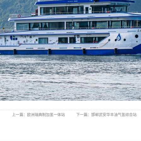
上一篇：
欧洲瑞典制加氢一体站
下一篇：
邯郸武安华丰油气氢综合站