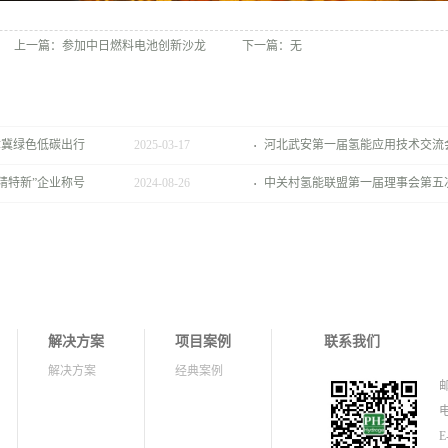
上一篇：
参加中日燃料电池创新沙龙
下一篇：无
津冀绿色低碳出行
2025
-
03
-
17
河北武安第一届氢能应用技术交流
精特新”企业称号
2024
-
08
-
26
中关村氢能联盟第一届理事会第五
解决方案
项目案例
联系我们
解决方案
经典案例
邮
电
E