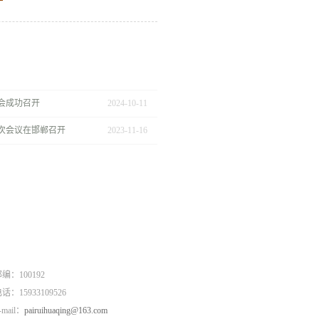
会成功召开
2024
-
10
-
11
次会议在邯郸召开
2023
-
11
-
16
编：100192
话：15933109526
-mail：
pairuihuaqing@163.com