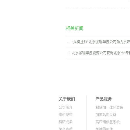
相关新闻
“揭榜挂帅”北京派瑞华氢公司助力京
北京派瑞华氢能源公司获得北京市“专
关于我们
产品服务
公司简介
制储加一体化装备
组织架构
加氢站用设备
科研成果
高压储供氢系统
荣誉资质
关键零部件