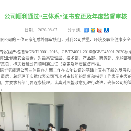
公司顺利通过“三体系”证书变更及年度监督审核
日期：
2020-08-07
分享到：
限公司的三位专家组成外部审核组，对我公司质量、环境及职业健康安全
格按照GB/T19001-2016、GB/T24001-2016和GB/T45001-
和职业健康安全要素，对最高管理层、技术部、产品部、商务部、采购部
荐意见，标志着我公司顺利通过证书变更及年度监督审核。
瑞华氢能源公司三体系各方面工作在去年认证的基础上又有了新的发展和
。最后，总经理王庆斌代表公司再次对审核组的监督和指导工作表示由衷
同，并要求各部门要逐条梳理，认真对照整改意见进行改进，确保公司的
阶。