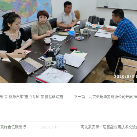
部“新能源汽车”重点专项“加氢基础设施
下一篇：
北京派瑞华氢能源公司开展“
建设及快速加氢
津冀绿色低碳出行
2025
-
03
-
17
河北武安第一届氢能应用技术交流