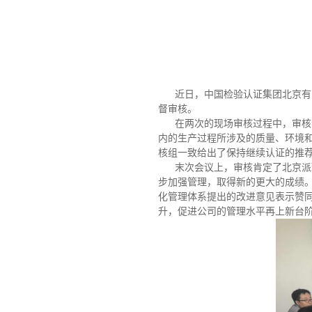
近日，中国检验认证集团北京有
督审核。
在两次的现场审核过程中，审核专家组严
内的生产过程所涉及的质量、环境
核组一致给出了保持继续认证的推
末次会议上，审核肯定了北京派
步加强管理，取得新的更大的成绩
化管理体系提出的改进意见表示赞
升，促进公司的管理水平再上新台