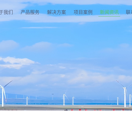
于我们
产品服务
解决方案
项目案例
新闻资讯
联