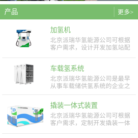
产品
更多>
加氢机
北京派瑞华氢能源公司可根据
客户需求，设计开发加氢站配
套使用的加氢机，加注压力包
括35MPa和70MPa两种。加氢机
车载氢系统
结构设计合理，便于操作，外
形美观，安全性强。具有双面
北京派瑞华氢能源公司是最早
液晶显示屏，能支持IC卡、移
从事车载储供氢系统的企业之
动支付等多种支付方式。北京
一，拥有丰富的车载储供氢系
派瑞华氢能源公司可根据客户
统项目经验，公司具有5000套
撬装一体式装置
需求，定制满足中国标准（例
年生产能力。公司可根据客户
如GB50516, GB/T 43674等）、
需求，对不同车型提供合理且
北京派瑞华氢能源公司可根据
欧盟标准（例如IEC 60069, EN
最优的设计方案，并根据安装
客户需求，定制开发撬装一体
ISO 80079等）或其他地区标准
空间、续航里程等整车配套需
式制氢、储氢、加氢装置。具
要求的产品。产品满足防爆II区
求进行定制化的设计，为客户
体可细分为大型撬装装置、小