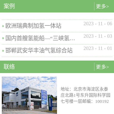
内的使用要求。公司的产品已
案例
匹配最佳的设计方案。车载氢
型撬装装置、制氢加氢一体机
更多>
在国内、欧盟、日本、塞尔维
系统设计制造遵循GB/T
和小型加氢装置，以上装置在
亚等多地应用。加氢机性能参
26990、GB/T 29126、GB/T
国内、欧盟、日本等地得到应
数表常规工作压力等级35MPa /
2023
-
11
-
06
24549等标准。公司车载氢系统
用。撬装一体式制氢、储氢、
欧洲瑞典制加氢一体站
70MPa / 35&70MPa流量范围
市场占有率约达20%。车载储供
加氢装置具有以下优点：1. 占
0.1~7.2 kg/min计量精度±1%可
2023
-
11
-
03
氢系统主要包括加氢模块、储
地小，节省空间，维护维修方
国内首艘氢能船—“三峡氢舟1”号船载氢系统
选加氢枪TK16或TK17或TK25
氢模块、供氢模块以及控制模
便。2. 各模块紧密融合，运行
加氢枪数量单枪或双枪红外通
2023
-
11
-
01
块。车载储供氢系统所有管
效率高。3. 节能环保。撬装一
邯郸武安华丰油气氢综合站
讯可选配预冷可选配防爆等级
路、阀门及接头等采用不与高
体式装置性能参数表制氢能力
（参考）II 3 G Ex h ia db mb eb
压氢气介质发生化学反应的材
500Nm3以下加氢等级
IIB+H2 T3 Gc
联络
更多>
料。电气元件及线束均具有防
100~1000kg/d氢气压缩额定工作
水、阻燃防爆的功能；车载储
压力45MPa/87.5MPa氢气加注额
供氢系统及其附属零部件均通
定工作压力35MPa/70MPa环境
过高低温、盐雾、IP防护等级
温度-40~+50℃参考标准T/ZSA
地址：北京市海淀区永泰
等相关型式试验，以保证氢系
235-2024, GB50516, GB 50177,
庄北路1号东升国际科学园
统的安全性及稳定性；氢系统
GB/T 43674, IEC 60069, EN ISO
七号楼一层邮编：100192
支架、加注口等均通过检验验
80079等。
电话：15933109526 公司
证；系统具备防过压、防过
邮箱：