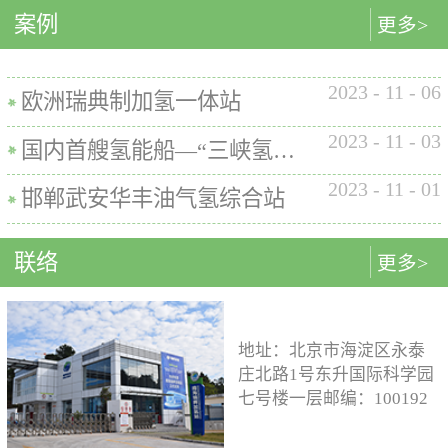
内的使用要求。公司的产品已
案例
匹配最佳的设计方案。车载氢
型撬装装置、制氢加氢一体机
更多>
在国内、欧盟、日本、塞尔维
系统设计制造遵循GB/T
和小型加氢装置，以上装置在
亚等多地应用。加氢机性能参
26990、GB/T 29126、GB/T
国内、欧盟、日本等地得到应
数表常规工作压力等级35MPa /
2023
-
11
-
06
24549等标准。公司车载氢系统
用。撬装一体式制氢、储氢、
欧洲瑞典制加氢一体站
70MPa / 35&70MPa流量范围
市场占有率约达20%。车载储供
加氢装置具有以下优点：1. 占
0.1~7.2 kg/min计量精度±1%可
2023
-
11
-
03
氢系统主要包括加氢模块、储
地小，节省空间，维护维修方
国内首艘氢能船—“三峡氢舟1”号船载氢系统
选加氢枪TK16或TK17或TK25
氢模块、供氢模块以及控制模
便。2. 各模块紧密融合，运行
加氢枪数量单枪或双枪红外通
2023
-
11
-
01
块。车载储供氢系统所有管
效率高。3. 节能环保。撬装一
邯郸武安华丰油气氢综合站
讯可选配预冷可选配防爆等级
路、阀门及接头等采用不与高
体式装置性能参数表制氢能力
（参考）II 3 G Ex h ia db mb eb
压氢气介质发生化学反应的材
500Nm3以下加氢等级
IIB+H2 T3 Gc
联络
更多>
料。电气元件及线束均具有防
100~1000kg/d氢气压缩额定工作
水、阻燃防爆的功能；车载储
压力45MPa/87.5MPa氢气加注额
供氢系统及其附属零部件均通
定工作压力35MPa/70MPa环境
过高低温、盐雾、IP防护等级
温度-40~+50℃参考标准T/ZSA
地址：北京市海淀区永泰
等相关型式试验，以保证氢系
235-2024, GB50516, GB 50177,
庄北路1号东升国际科学园
统的安全性及稳定性；氢系统
GB/T 43674, IEC 60069, EN ISO
七号楼一层邮编：100192
支架、加注口等均通过检验验
80079等。
电话：15933109526 公司
证；系统具备防过压、防过
邮箱：