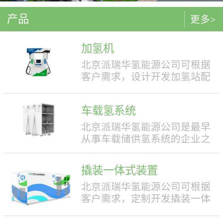
产品
更多>
加氢机
北京派瑞华氢能源公司可根据
客户需求，设计开发加氢站配
套使用的加氢机，加注压力包
括35MPa和70MPa两种。加氢机
车载氢系统
结构设计合理，便于操作，外
形美观，安全性强。具有双面
北京派瑞华氢能源公司是最早
液晶显示屏，能支持IC卡、移
从事车载储供氢系统的企业之
动支付等多种支付方式。北京
一，拥有丰富的车载储供氢系
派瑞华氢能源公司可根据客户
统项目经验，公司具有5000套
撬装一体式装置
需求，定制满足中国标准（例
年生产能力。公司可根据客户
如GB50516, GB/T 43674等）、
需求，对不同车型提供合理且
北京派瑞华氢能源公司可根据
欧盟标准（例如IEC 60069, EN
最优的设计方案，并根据安装
客户需求，定制开发撬装一体
ISO 80079等）或其他地区标准
空间、续航里程等整车配套需
式制氢、储氢、加氢装置。具
要求的产品。产品满足防爆II区
求进行定制化的设计，为客户
体可细分为大型撬装装置、小