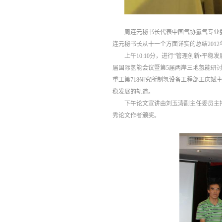
周连元秘书长代表中国气协氢气专业委员
连元秘书长从十一个方面详实的总结201
上午10:10分，进行“管理创新•
届国际氢能会议暨第5届两岸三地氢能研
重工第718研究所制氢设备工程部王庆
稳发展的轨道。
下午论文宣讲由刘玉涛副主任委员主
秀论文作者颁奖。