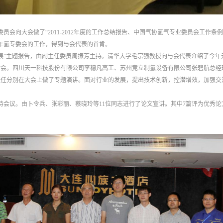
会向大会做了“2011-2012年度的工作总结报告、中国气协氢气专业委员会工作条例修改
2年氢专委会的工作，得到与会代表的首肯。
平稳发展”主题报告，由副主任委员周振芳主持。清华大学毛宗强教授向与会代表介绍了今
讨会。四川天一科技股份有限公司李穗凡高工、苏州竞立制氢设备有限公司张碧航总经
斌主任分别在大会上做了专题演讲。面对行业的发展，提出技术创新，控潜增效，加强
持会议。由卜令兵、张彩丽、蔡晓玲等11位同志进行了论文宣讲。其中7篇评为优秀