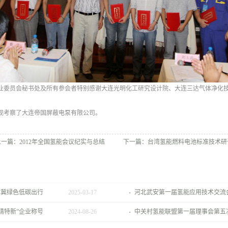
业委员会秘书处及所有参会者特别感谢大连光明化工研究设计院、大连三达气体净化
观考察了大连帝国屏蔽电泵有限公司。
上一篇：
2012年全国氢能会议纪实与总结
下一篇：
台湾氢能燃料电池标准技术研
津冀绿色低碳出行
2025
-
03
-
17
河北武安第一届氢能应用技术交流
精特新”企业称号
2024
-
08
-
26
中关村氢能联盟第一届理事会第五