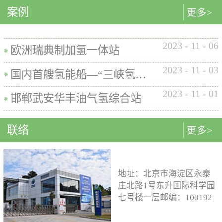
内的使用要求。公司的产品已
案例
匹配最佳的设计方案。车载氢
型撬装装置、制氢加氢一体机
更多>
在国内、欧盟、日本、塞尔维
系统设计制造遵循GB/T
和小型加氢装置，以上装置在
亚等多地应用。加氢机性能参
26990、GB/T 29126、GB/T
国内、欧盟、日本等地得到应
数表常规工作压力等级35MPa /
2023
-
11
-
06
24549等标准。公司车载氢系统
用。撬装一体式制氢、储氢、
欧洲瑞典制加氢一体站
70MPa / 35&70MPa流量范围
市场占有率约达20%。车载储供
加氢装置具有以下优点：1. 占
0.1~7.2 kg/min计量精度±1%可
2023
-
11
-
03
氢系统主要包括加氢模块、储
地小，节省空间，维护维修方
国内首艘氢能船—“三峡氢舟1”号船载氢系统
选加氢枪TK16或TK17或TK25
氢模块、供氢模块以及控制模
便。2. 各模块紧密融合，运行
加氢枪数量单枪或双枪红外通
2023
-
11
-
01
块。车载储供氢系统所有管
效率高。3. 节能环保。撬装一
邯郸武安华丰油气氢综合站
讯可选配预冷可选配防爆等级
路、阀门及接头等采用不与高
体式装置性能参数表制氢能力
（参考）II 3 G Ex h ia db mb eb
压氢气介质发生化学反应的材
500Nm3以下加氢等级
IIB+H2 T3 Gc
联络
更多>
料。电气元件及线束均具有防
100~1000kg/d氢气压缩额定工作
水、阻燃防爆的功能；车载储
压力45MPa/87.5MPa氢气加注额
供氢系统及其附属零部件均通
定工作压力35MPa/70MPa环境
过高低温、盐雾、IP防护等级
温度-40~+50℃参考标准T/ZSA
地址：北京市海淀区永泰
等相关型式试验，以保证氢系
235-2024, GB50516, GB 50177,
庄北路1号东升国际科学园
统的安全性及稳定性；氢系统
GB/T 43674, IEC 60069, EN ISO
七号楼一层邮编：100192
支架、加注口等均通过检验验
80079等。
电话：15933109526 公司
证；系统具备防过压、防过
邮箱：