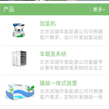
产品
更多>
加氢机
北京派瑞华氢能源公司可根据
客户需求，设计开发加氢站配
套使用的加氢机，加注压力包
括35MPa和70MPa两种。加氢机
车载氢系统
结构设计合理，便于操作，外
形美观，安全性强。具有双面
北京派瑞华氢能源公司是最早
液晶显示屏，能支持IC卡、移
从事车载储供氢系统的企业之
动支付等多种支付方式。北京
一，拥有丰富的车载储供氢系
派瑞华氢能源公司可根据客户
统项目经验，公司具有5000套
撬装一体式装置
需求，定制满足中国标准（例
年生产能力。公司可根据客户
如GB50516, GB/T 43674等）、
需求，对不同车型提供合理且
北京派瑞华氢能源公司可根据
欧盟标准（例如IEC 60069, EN
最优的设计方案，并根据安装
客户需求，定制开发撬装一体
ISO 80079等）或其他地区标准
空间、续航里程等整车配套需
式制氢、储氢、加氢装置。具
要求的产品。产品满足防爆II区
求进行定制化的设计，为客户
体可细分为大型撬装装置、小