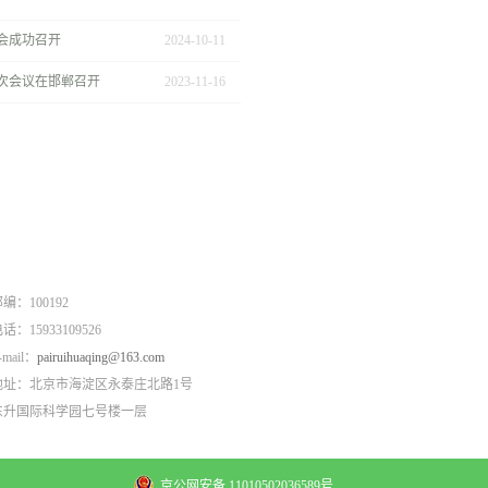
会成功召开
2024
-
10
-
11
次会议在邯郸召开
2023
-
11
-
16
编：100192
话：15933109526
-mail：
pairuihuaqing@163.com
地址：北京市海淀区永泰庄北路1号
东升国际科学园七号楼一层
京公网安备 11010502036589号