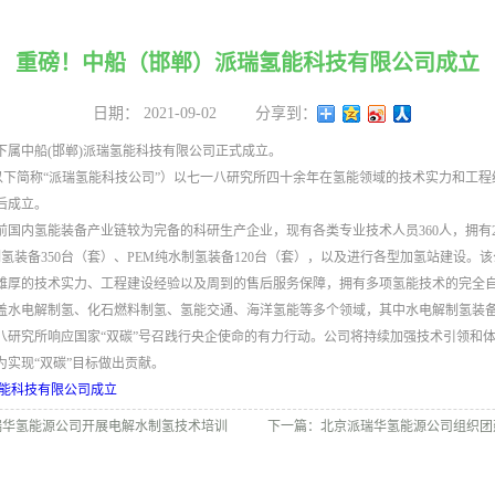
重磅！中船（邯郸）派瑞氢能科技有限公司成立
日期：
2021-09-02
分享到：
下属中船(邯郸)派瑞氢能科技有限公司正式成立。
（以下简称“派瑞氢能科技公司”）以七一八研究所四十余年在氢能领域的技术实力和工
后成立。
前国内氢能装备产业链较为完备的科研生产企业，现有各类专业技术人员360人，拥有
制氢装备350台（套）、PEM纯水制氢装备120台（套），以及进行各型加氢站建设
雄厚的技术实力、工程建设经验以及周到的售后服务保障，拥有多项氢能技术的完全
盖水电解制氢、化石燃料制氢、氢能交通、海洋氢能等多个领域，其中水电解制氢装
八研究所响应国家“双碳”号召践行央企使命的有力行动。公司将持续加强技术引领和
实现“双碳”目标做出贡献。
能科技有限公司成立
瑞华氢能源公司开展电解水制氢技术培训
下一篇：
北京派瑞华氢能源公司组织团建