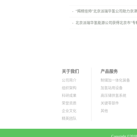
“揭榜挂帅”北京派瑞华氢公司助力京
北京派瑞华氢能源公司获得北京市“专
关于我们
产品服务
公司简介
制储加一体化装备
组织架构
加氢站用设备
科研成果
高压储供氢系统
荣誉资质
关键零部件
企业文化
其他
精英团队
新闻资讯
公司新闻
Copyright ©