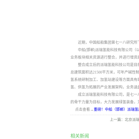
近期，中国船舶集团第七一八研究所
中船(邯郸)派瑞氢能科技有限公司
业务板块相关资源进行整合，并进行增资
整合成立后的派瑞氢能科技公司是目
总建筑面积达21500平方米，可年产碱性
氢系统研制加工、加氢站建设等方面具有
氢、供氢为拓展的产业发展架构，业务涵
成立派瑞氢能科技有限公司，是七一
的骨干力量为目标，大力发展绿氢装备，为
点击查看→
重磅！中船（邯郸）派瑞氢
上一篇：
北京派
相关新闻