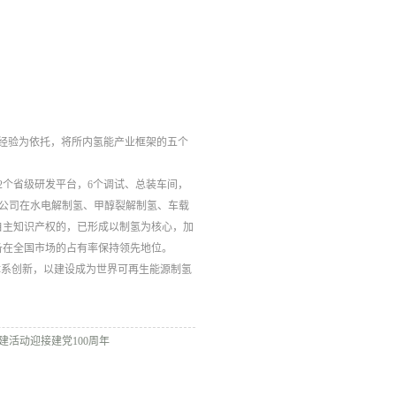
程经验为依托，将所内氢能产业框架的五个
2个省级研发平台，6个调试、总装车间，
。该公司在水电解制氢、甲醇裂解制氢、车载
自主知识产权的，已形成以制氢为核心，加
备在全国市场的占有率保持领先地位。
体系创新，以建设成为世界可再生能源制氢
活动迎接建党100周年