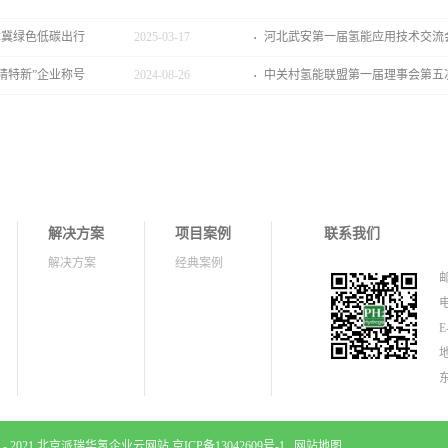
津冀绿色低碳出行
2025
-
03
-
17
河北武安第一届氢能应用技术交流
精特新”企业称号
2024
-
08
-
26
中关村氢能联盟第一届理事会第五
解决方案
项目案例
联系我们
解决方案
经典案例
邮
电
E
2018 - 2021 北京派瑞华氢企业云网站
京ICP备13042609号-1
网站地图