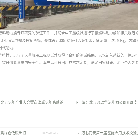
燃料动力船专项研究的验证工作，并配合中国船级社进行了氢燃料动力船舶相关规范的
证的储氢气瓶及控制系统，整体设计满足船级社入级要求，储氢量可达240Kg，为50
时代助力。
等特性，进行了大量船用工况测试并取得了良好的测试结果，以保证氢系统的平稳运
，提升供氢系统的安全性。本产品可根据用户需求定制，满足国家科研、企业个人等
届北京氢能产业大会暨京津冀氢能高峰论
下一篇：
北京派瑞华氢能源公司开展安
坛&同期展会
津冀绿色低碳出行
2025
-
03
-
17
河北武安第一届氢能应用技术交流