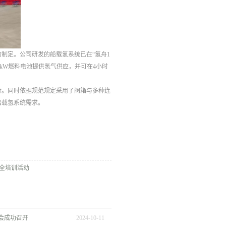
制定。公司研发的船载氢系统已在“氢舟1
0kW燃料电池提供氢气供应，并可在4小时
行。同时依据规范规定采用了阀箱与多种连
船载氢系统需求。
全培训活动
会成功召开
2024
-
10
-
11