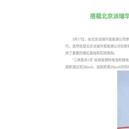
搭载北京派瑞华
3月17日，由北京派瑞华氢能源公司参
行。该项目是北京派瑞华氢能源公司在新
供了重要的理论基础和实践案例。
“三峡氢舟1号”采用氢燃料电池和锂电
高航速达到28km/h，巡航航速20km