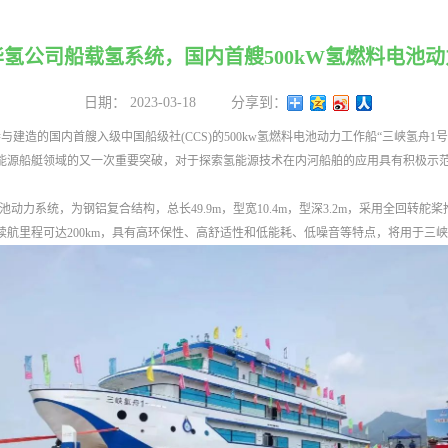
氢公司船载氢系统，国内首艘500kW氢燃料电池
日期：
2023-03-18
分享到：
与建造的国内首艘入级中国船级社(CCS)的500kw氢燃料电池动力工作船“三峡氢舟
能源船艇领域的又一次重要突破，对于探索氢能源技术在内河船舶的应用具有积极示
池动力系统，为钢铝复合结构，总长49.9m，型宽10.4m，型深3.2m，采用全回转舵
/h时的续航里程可达200km，具有高环保性、高舒适性和低能耗、低噪音等特点，将用