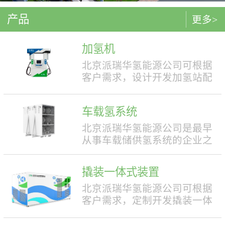
产品
更多>
加氢机
北京派瑞华氢能源公司可根据
客户需求，设计开发加氢站配
套使用的加氢机，加注压力包
括35MPa和70MPa两种。加氢机
车载氢系统
结构设计合理，便于操作，外
形美观，安全性强。具有双面
北京派瑞华氢能源公司是最早
液晶显示屏，能支持IC卡、移
从事车载储供氢系统的企业之
动支付等多种支付方式。北京
一，拥有丰富的车载储供氢系
派瑞华氢能源公司可根据客户
统项目经验，公司具有5000套
撬装一体式装置
需求，定制满足中国标准（例
年生产能力。公司可根据客户
如GB50516, GB/T 43674等）、
需求，对不同车型提供合理且
北京派瑞华氢能源公司可根据
欧盟标准（例如IEC 60069, EN
最优的设计方案，并根据安装
客户需求，定制开发撬装一体
ISO 80079等）或其他地区标准
空间、续航里程等整车配套需
式制氢、储氢、加氢装置。具
要求的产品。产品满足防爆II区
求进行定制化的设计，为客户
体可细分为大型撬装装置、小