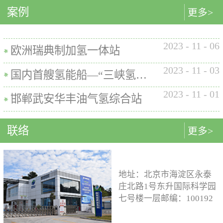
内的使用要求。公司的产品已
案例
匹配最佳的设计方案。车载氢
型撬装装置、制氢加氢一体机
更多>
在国内、欧盟、日本、塞尔维
系统设计制造遵循GB/T
和小型加氢装置，以上装置在
亚等多地应用。加氢机性能参
26990、GB/T 29126、GB/T
国内、欧盟、日本等地得到应
数表常规工作压力等级35MPa /
2023
-
11
-
06
24549等标准。公司车载氢系统
用。撬装一体式制氢、储氢、
欧洲瑞典制加氢一体站
70MPa / 35&70MPa流量范围
市场占有率约达20%。车载储供
加氢装置具有以下优点：1. 占
0.1~7.2 kg/min计量精度±1%可
2023
-
11
-
03
氢系统主要包括加氢模块、储
地小，节省空间，维护维修方
国内首艘氢能船—“三峡氢舟1”号船载氢系统
选加氢枪TK16或TK17或TK25
氢模块、供氢模块以及控制模
便。2. 各模块紧密融合，运行
加氢枪数量单枪或双枪红外通
2023
-
11
-
01
块。车载储供氢系统所有管
效率高。3. 节能环保。撬装一
邯郸武安华丰油气氢综合站
讯可选配预冷可选配防爆等级
路、阀门及接头等采用不与高
体式装置性能参数表制氢能力
（参考）II 3 G Ex h ia db mb eb
压氢气介质发生化学反应的材
500Nm3以下加氢等级
IIB+H2 T3 Gc
联络
更多>
料。电气元件及线束均具有防
100~1000kg/d氢气压缩额定工作
水、阻燃防爆的功能；车载储
压力45MPa/87.5MPa氢气加注额
供氢系统及其附属零部件均通
定工作压力35MPa/70MPa环境
过高低温、盐雾、IP防护等级
温度-40~+50℃参考标准T/ZSA
地址：北京市海淀区永泰
等相关型式试验，以保证氢系
235-2024, GB50516, GB 50177,
庄北路1号东升国际科学园
统的安全性及稳定性；氢系统
GB/T 43674, IEC 60069, EN ISO
七号楼一层邮编：100192
支架、加注口等均通过检验验
80079等。
电话：15933109526 公司
证；系统具备防过压、防过
邮箱：