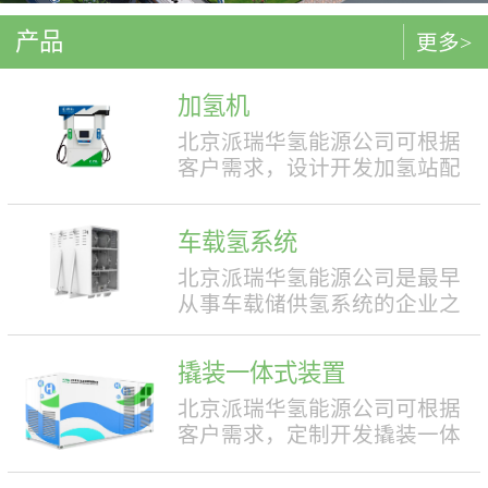
产品
更多>
加氢机
北京派瑞华氢能源公司可根据
客户需求，设计开发加氢站配
套使用的加氢机，加注压力包
括35MPa和70MPa两种。加氢机
车载氢系统
结构设计合理，便于操作，外
形美观，安全性强。具有双面
北京派瑞华氢能源公司是最早
液晶显示屏，能支持IC卡、移
从事车载储供氢系统的企业之
动支付等多种支付方式。北京
一，拥有丰富的车载储供氢系
派瑞华氢能源公司可根据客户
统项目经验，公司具有5000套
撬装一体式装置
需求，定制满足中国标准（例
年生产能力。公司可根据客户
如GB50516, GB/T 43674等）、
需求，对不同车型提供合理且
北京派瑞华氢能源公司可根据
欧盟标准（例如IEC 60069, EN
最优的设计方案，并根据安装
客户需求，定制开发撬装一体
ISO 80079等）或其他地区标准
空间、续航里程等整车配套需
式制氢、储氢、加氢装置。具
要求的产品。产品满足防爆II区
求进行定制化的设计，为客户
体可细分为大型撬装装置、小