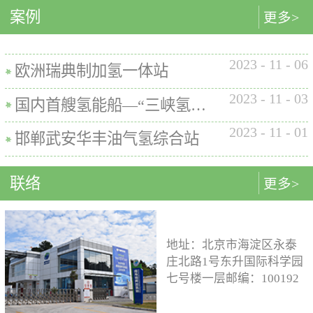
内的使用要求。公司的产品已
案例
匹配最佳的设计方案。车载氢
型撬装装置、制氢加氢一体机
更多>
在国内、欧盟、日本、塞尔维
系统设计制造遵循GB/T
和小型加氢装置，以上装置在
亚等多地应用。加氢机性能参
26990、GB/T 29126、GB/T
国内、欧盟、日本等地得到应
数表常规工作压力等级35MPa /
2023
-
11
-
06
24549等标准。公司车载氢系统
用。撬装一体式制氢、储氢、
欧洲瑞典制加氢一体站
70MPa / 35&70MPa流量范围
市场占有率约达20%。车载储供
加氢装置具有以下优点：1. 占
0.1~7.2 kg/min计量精度±1%可
2023
-
11
-
03
氢系统主要包括加氢模块、储
地小，节省空间，维护维修方
国内首艘氢能船—“三峡氢舟1”号船载氢系统
选加氢枪TK16或TK17或TK25
氢模块、供氢模块以及控制模
便。2. 各模块紧密融合，运行
加氢枪数量单枪或双枪红外通
2023
-
11
-
01
块。车载储供氢系统所有管
效率高。3. 节能环保。撬装一
邯郸武安华丰油气氢综合站
讯可选配预冷可选配防爆等级
路、阀门及接头等采用不与高
体式装置性能参数表制氢能力
（参考）II 3 G Ex h ia db mb eb
压氢气介质发生化学反应的材
500Nm3以下加氢等级
IIB+H2 T3 Gc
联络
更多>
料。电气元件及线束均具有防
100~1000kg/d氢气压缩额定工作
水、阻燃防爆的功能；车载储
压力45MPa/87.5MPa氢气加注额
供氢系统及其附属零部件均通
定工作压力35MPa/70MPa环境
过高低温、盐雾、IP防护等级
温度-40~+50℃参考标准T/ZSA
地址：北京市海淀区永泰
等相关型式试验，以保证氢系
235-2024, GB50516, GB 50177,
庄北路1号东升国际科学园
统的安全性及稳定性；氢系统
GB/T 43674, IEC 60069, EN ISO
七号楼一层邮编：100192
支架、加注口等均通过检验验
80079等。
电话：15933109526 公司
证；系统具备防过压、防过
邮箱：