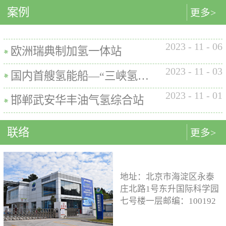
内的使用要求。公司的产品已
案例
匹配最佳的设计方案。车载氢
型撬装装置、制氢加氢一体机
更多>
在国内、欧盟、日本、塞尔维
系统设计制造遵循GB/T
和小型加氢装置，以上装置在
亚等多地应用。加氢机性能参
26990、GB/T 29126、GB/T
国内、欧盟、日本等地得到应
数表常规工作压力等级35MPa /
2023
-
11
-
06
24549等标准。公司车载氢系统
用。撬装一体式制氢、储氢、
欧洲瑞典制加氢一体站
70MPa / 35&70MPa流量范围
市场占有率约达20%。车载储供
加氢装置具有以下优点：1. 占
0.1~7.2 kg/min计量精度±1%可
2023
-
11
-
03
氢系统主要包括加氢模块、储
地小，节省空间，维护维修方
国内首艘氢能船—“三峡氢舟1”号船载氢系统
选加氢枪TK16或TK17或TK25
氢模块、供氢模块以及控制模
便。2. 各模块紧密融合，运行
加氢枪数量单枪或双枪红外通
2023
-
11
-
01
块。车载储供氢系统所有管
效率高。3. 节能环保。撬装一
邯郸武安华丰油气氢综合站
讯可选配预冷可选配防爆等级
路、阀门及接头等采用不与高
体式装置性能参数表制氢能力
（参考）II 3 G Ex h ia db mb eb
压氢气介质发生化学反应的材
500Nm3以下加氢等级
IIB+H2 T3 Gc
联络
更多>
料。电气元件及线束均具有防
100~1000kg/d氢气压缩额定工作
水、阻燃防爆的功能；车载储
压力45MPa/87.5MPa氢气加注额
供氢系统及其附属零部件均通
定工作压力35MPa/70MPa环境
过高低温、盐雾、IP防护等级
温度-40~+50℃参考标准T/ZSA
地址：北京市海淀区永泰
等相关型式试验，以保证氢系
235-2024, GB50516, GB 50177,
庄北路1号东升国际科学园
统的安全性及稳定性；氢系统
GB/T 43674, IEC 60069, EN ISO
七号楼一层邮编：100192
支架、加注口等均通过检验验
80079等。
电话：15933109526 公司
证；系统具备防过压、防过
邮箱：