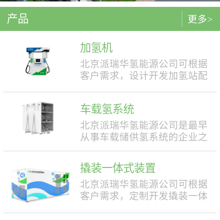
产品
更多>
加氢机
北京派瑞华氢能源公司可根据
客户需求，设计开发加氢站配
套使用的加氢机，加注压力包
括35MPa和70MPa两种。加氢机
车载氢系统
结构设计合理，便于操作，外
形美观，安全性强。具有双面
北京派瑞华氢能源公司是最早
液晶显示屏，能支持IC卡、移
从事车载储供氢系统的企业之
动支付等多种支付方式。北京
一，拥有丰富的车载储供氢系
派瑞华氢能源公司可根据客户
统项目经验，公司具有5000套
撬装一体式装置
需求，定制满足中国标准（例
年生产能力。公司可根据客户
如GB50516, GB/T 43674等）、
需求，对不同车型提供合理且
北京派瑞华氢能源公司可根据
欧盟标准（例如IEC 60069, EN
最优的设计方案，并根据安装
客户需求，定制开发撬装一体
ISO 80079等）或其他地区标准
空间、续航里程等整车配套需
式制氢、储氢、加氢装置。具
要求的产品。产品满足防爆II区
求进行定制化的设计，为客户
体可细分为大型撬装装置、小