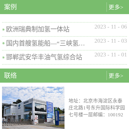
内的使用要求。公司的产品已
案例
匹配最佳的设计方案。车载氢
型撬装装置、制氢加氢一体机
更多>
在国内、欧盟、日本、塞尔维
系统设计制造遵循GB/T
和小型加氢装置，以上装置在
亚等多地应用。加氢机性能参
26990、GB/T 29126、GB/T
国内、欧盟、日本等地得到应
数表常规工作压力等级35MPa /
2023
-
11
-
06
24549等标准。公司车载氢系统
用。撬装一体式制氢、储氢、
欧洲瑞典制加氢一体站
70MPa / 35&70MPa流量范围
市场占有率约达20%。车载储供
加氢装置具有以下优点：1. 占
0.1~7.2 kg/min计量精度±1%可
2023
-
11
-
03
氢系统主要包括加氢模块、储
地小，节省空间，维护维修方
国内首艘氢能船—“三峡氢舟1”号船载氢系统
选加氢枪TK16或TK17或TK25
氢模块、供氢模块以及控制模
便。2. 各模块紧密融合，运行
加氢枪数量单枪或双枪红外通
2023
-
11
-
01
块。车载储供氢系统所有管
效率高。3. 节能环保。撬装一
邯郸武安华丰油气氢综合站
讯可选配预冷可选配防爆等级
路、阀门及接头等采用不与高
体式装置性能参数表制氢能力
（参考）II 3 G Ex h ia db mb eb
压氢气介质发生化学反应的材
500Nm3以下加氢等级
IIB+H2 T3 Gc
联络
更多>
料。电气元件及线束均具有防
100~1000kg/d氢气压缩额定工作
水、阻燃防爆的功能；车载储
压力45MPa/87.5MPa氢气加注额
供氢系统及其附属零部件均通
定工作压力35MPa/70MPa环境
过高低温、盐雾、IP防护等级
温度-40~+50℃参考标准T/ZSA
地址：北京市海淀区永泰
等相关型式试验，以保证氢系
235-2024, GB50516, GB 50177,
庄北路1号东升国际科学园
统的安全性及稳定性；氢系统
GB/T 43674, IEC 60069, EN ISO
七号楼一层邮编：100192
支架、加注口等均通过检验验
80079等。
电话：15933109526 公司
证；系统具备防过压、防过
邮箱：