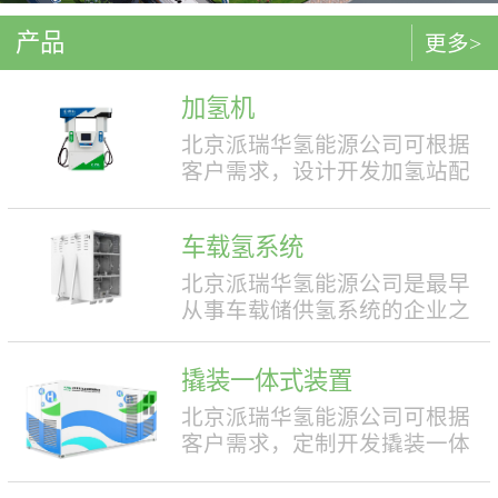
产品
更多>
加氢机
北京派瑞华氢能源公司可根据
客户需求，设计开发加氢站配
套使用的加氢机，加注压力包
括35MPa和70MPa两种。加氢机
车载氢系统
结构设计合理，便于操作，外
形美观，安全性强。具有双面
北京派瑞华氢能源公司是最早
液晶显示屏，能支持IC卡、移
从事车载储供氢系统的企业之
动支付等多种支付方式。北京
一，拥有丰富的车载储供氢系
派瑞华氢能源公司可根据客户
统项目经验，公司具有5000套
撬装一体式装置
需求，定制满足中国标准（例
年生产能力。公司可根据客户
如GB50516, GB/T 43674等）、
需求，对不同车型提供合理且
北京派瑞华氢能源公司可根据
欧盟标准（例如IEC 60069, EN
最优的设计方案，并根据安装
客户需求，定制开发撬装一体
ISO 80079等）或其他地区标准
空间、续航里程等整车配套需
式制氢、储氢、加氢装置。具
要求的产品。产品满足防爆II区
求进行定制化的设计，为客户
体可细分为大型撬装装置、小