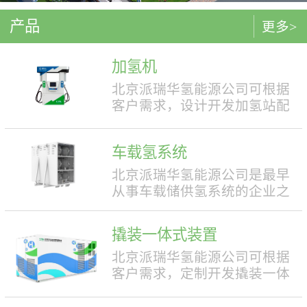
产品
更多>
加氢机
北京派瑞华氢能源公司可根据
客户需求，设计开发加氢站配
套使用的加氢机，加注压力包
括35MPa和70MPa两种。加氢机
车载氢系统
结构设计合理，便于操作，外
形美观，安全性强。具有双面
北京派瑞华氢能源公司是最早
液晶显示屏，能支持IC卡、移
从事车载储供氢系统的企业之
动支付等多种支付方式。北京
一，拥有丰富的车载储供氢系
派瑞华氢能源公司可根据客户
统项目经验，公司具有5000套
撬装一体式装置
需求，定制满足中国标准（例
年生产能力。公司可根据客户
如GB50516, GB/T 43674等）、
需求，对不同车型提供合理且
北京派瑞华氢能源公司可根据
欧盟标准（例如IEC 60069, EN
最优的设计方案，并根据安装
客户需求，定制开发撬装一体
ISO 80079等）或其他地区标准
空间、续航里程等整车配套需
式制氢、储氢、加氢装置。具
要求的产品。产品满足防爆II区
求进行定制化的设计，为客户
体可细分为大型撬装装置、小