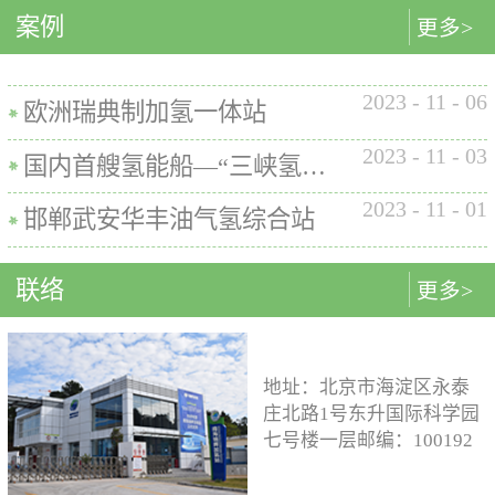
内的使用要求。公司的产品已
案例
匹配最佳的设计方案。车载氢
型撬装装置、制氢加氢一体机
更多>
在国内、欧盟、日本、塞尔维
系统设计制造遵循GB/T
和小型加氢装置，以上装置在
亚等多地应用。加氢机性能参
26990、GB/T 29126、GB/T
国内、欧盟、日本等地得到应
数表常规工作压力等级35MPa /
2023
-
11
-
06
24549等标准。公司车载氢系统
用。撬装一体式制氢、储氢、
欧洲瑞典制加氢一体站
70MPa / 35&70MPa流量范围
市场占有率约达20%。车载储供
加氢装置具有以下优点：1. 占
0.1~7.2 kg/min计量精度±1%可
2023
-
11
-
03
氢系统主要包括加氢模块、储
地小，节省空间，维护维修方
国内首艘氢能船—“三峡氢舟1”号船载氢系统
选加氢枪TK16或TK17或TK25
氢模块、供氢模块以及控制模
便。2. 各模块紧密融合，运行
加氢枪数量单枪或双枪红外通
2023
-
11
-
01
块。车载储供氢系统所有管
效率高。3. 节能环保。撬装一
邯郸武安华丰油气氢综合站
讯可选配预冷可选配防爆等级
路、阀门及接头等采用不与高
体式装置性能参数表制氢能力
（参考）II 3 G Ex h ia db mb eb
压氢气介质发生化学反应的材
500Nm3以下加氢等级
IIB+H2 T3 Gc
联络
更多>
料。电气元件及线束均具有防
100~1000kg/d氢气压缩额定工作
水、阻燃防爆的功能；车载储
压力45MPa/87.5MPa氢气加注额
供氢系统及其附属零部件均通
定工作压力35MPa/70MPa环境
过高低温、盐雾、IP防护等级
温度-40~+50℃参考标准T/ZSA
地址：北京市海淀区永泰
等相关型式试验，以保证氢系
235-2024, GB50516, GB 50177,
庄北路1号东升国际科学园
统的安全性及稳定性；氢系统
GB/T 43674, IEC 60069, EN ISO
七号楼一层邮编：100192
支架、加注口等均通过检验验
80079等。
电话：15933109526 公司
证；系统具备防过压、防过
邮箱：