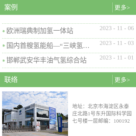
内的使用要求。公司的产品已
案例
匹配最佳的设计方案。车载氢
型撬装装置、制氢加氢一体机
更多>
在国内、欧盟、日本、塞尔维
系统设计制造遵循GB/T
和小型加氢装置，以上装置在
亚等多地应用。加氢机性能参
26990、GB/T 29126、GB/T
国内、欧盟、日本等地得到应
数表常规工作压力等级35MPa /
2023
-
11
-
06
24549等标准。公司车载氢系统
用。撬装一体式制氢、储氢、
欧洲瑞典制加氢一体站
70MPa / 35&70MPa流量范围
市场占有率约达20%。车载储供
加氢装置具有以下优点：1. 占
0.1~7.2 kg/min计量精度±1%可
2023
-
11
-
03
氢系统主要包括加氢模块、储
地小，节省空间，维护维修方
国内首艘氢能船—“三峡氢舟1”号船载氢系统
选加氢枪TK16或TK17或TK25
氢模块、供氢模块以及控制模
便。2. 各模块紧密融合，运行
加氢枪数量单枪或双枪红外通
2023
-
11
-
01
块。车载储供氢系统所有管
效率高。3. 节能环保。撬装一
邯郸武安华丰油气氢综合站
讯可选配预冷可选配防爆等级
路、阀门及接头等采用不与高
体式装置性能参数表制氢能力
（参考）II 3 G Ex h ia db mb eb
压氢气介质发生化学反应的材
500Nm3以下加氢等级
IIB+H2 T3 Gc
联络
更多>
料。电气元件及线束均具有防
100~1000kg/d氢气压缩额定工作
水、阻燃防爆的功能；车载储
压力45MPa/87.5MPa氢气加注额
供氢系统及其附属零部件均通
定工作压力35MPa/70MPa环境
过高低温、盐雾、IP防护等级
温度-40~+50℃参考标准T/ZSA
地址：北京市海淀区永泰
等相关型式试验，以保证氢系
235-2024, GB50516, GB 50177,
庄北路1号东升国际科学园
统的安全性及稳定性；氢系统
GB/T 43674, IEC 60069, EN ISO
七号楼一层邮编：100192
支架、加注口等均通过检验验
80079等。
电话：15933109526 公司
证；系统具备防过压、防过
邮箱：