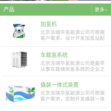
产品
更多>
加氢机
北京派瑞华氢能源公司可根据
客户需求，设计开发加氢站配
套使用的加氢机，加注压力包
括35MPa和70MPa两种。加氢机
车载氢系统
结构设计合理，便于操作，外
形美观，安全性强。具有双面
北京派瑞华氢能源公司是最早
液晶显示屏，能支持IC卡、移
从事车载储供氢系统的企业之
动支付等多种支付方式。北京
一，拥有丰富的车载储供氢系
派瑞华氢能源公司可根据客户
统项目经验，公司具有5000套
撬装一体式装置
需求，定制满足中国标准（例
年生产能力。公司可根据客户
如GB50516, GB/T 43674等）、
需求，对不同车型提供合理且
北京派瑞华氢能源公司可根据
欧盟标准（例如IEC 60069, EN
最优的设计方案，并根据安装
客户需求，定制开发撬装一体
ISO 80079等）或其他地区标准
空间、续航里程等整车配套需
式制氢、储氢、加氢装置。具
要求的产品。产品满足防爆II区
求进行定制化的设计，为客户
体可细分为大型撬装装置、小