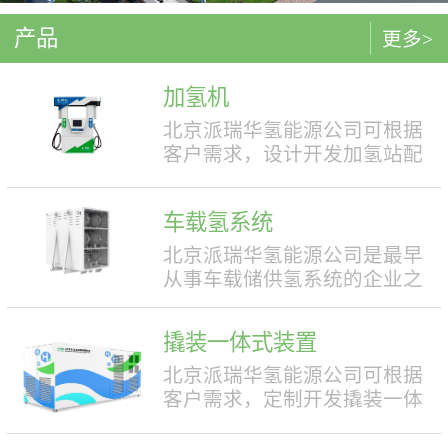
产品
更多>
加氢机
北京派瑞华氢能源公司可根据
客户需求，设计开发加氢站配
套使用的加氢机，加注压力包
括35MPa和70MPa两种。加氢机
车载氢系统
结构设计合理，便于操作，外
形美观，安全性强。具有双面
北京派瑞华氢能源公司是最早
液晶显示屏，能支持IC卡、移
从事车载储供氢系统的企业之
动支付等多种支付方式。北京
一，拥有丰富的车载储供氢系
派瑞华氢能源公司可根据客户
统项目经验，公司具有5000套
撬装一体式装置
需求，定制满足中国标准（例
年生产能力。公司可根据客户
如GB50516, GB/T 43674等）、
需求，对不同车型提供合理且
北京派瑞华氢能源公司可根据
欧盟标准（例如IEC 60069, EN
最优的设计方案，并根据安装
客户需求，定制开发撬装一体
ISO 80079等）或其他地区标准
空间、续航里程等整车配套需
式制氢、储氢、加氢装置。具
要求的产品。产品满足防爆II区
求进行定制化的设计，为客户
体可细分为大型撬装装置、小