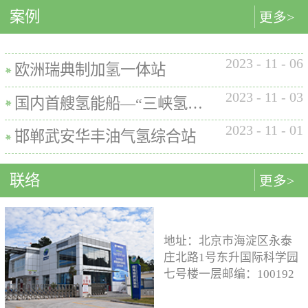
内的使用要求。公司的产品已
案例
匹配最佳的设计方案。车载氢
型撬装装置、制氢加氢一体机
更多>
在国内、欧盟、日本、塞尔维
系统设计制造遵循GB/T
和小型加氢装置，以上装置在
亚等多地应用。加氢机性能参
26990、GB/T 29126、GB/T
国内、欧盟、日本等地得到应
数表常规工作压力等级35MPa /
2023
-
11
-
06
24549等标准。公司车载氢系统
用。撬装一体式制氢、储氢、
欧洲瑞典制加氢一体站
70MPa / 35&70MPa流量范围
市场占有率约达20%。车载储供
加氢装置具有以下优点：1. 占
0.1~7.2 kg/min计量精度±1%可
2023
-
11
-
03
氢系统主要包括加氢模块、储
地小，节省空间，维护维修方
国内首艘氢能船—“三峡氢舟1”号船载氢系统
选加氢枪TK16或TK17或TK25
氢模块、供氢模块以及控制模
便。2. 各模块紧密融合，运行
加氢枪数量单枪或双枪红外通
2023
-
11
-
01
块。车载储供氢系统所有管
效率高。3. 节能环保。撬装一
邯郸武安华丰油气氢综合站
讯可选配预冷可选配防爆等级
路、阀门及接头等采用不与高
体式装置性能参数表制氢能力
（参考）II 3 G Ex h ia db mb eb
压氢气介质发生化学反应的材
500Nm3以下加氢等级
IIB+H2 T3 Gc
联络
更多>
料。电气元件及线束均具有防
100~1000kg/d氢气压缩额定工作
水、阻燃防爆的功能；车载储
压力45MPa/87.5MPa氢气加注额
供氢系统及其附属零部件均通
定工作压力35MPa/70MPa环境
过高低温、盐雾、IP防护等级
温度-40~+50℃参考标准T/ZSA
地址：北京市海淀区永泰
等相关型式试验，以保证氢系
235-2024, GB50516, GB 50177,
庄北路1号东升国际科学园
统的安全性及稳定性；氢系统
GB/T 43674, IEC 60069, EN ISO
七号楼一层邮编：100192
支架、加注口等均通过检验验
80079等。
电话：15933109526 公司
证；系统具备防过压、防过
邮箱：