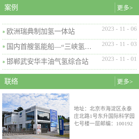
内的使用要求。公司的产品已
案例
匹配最佳的设计方案。车载氢
型撬装装置、制氢加氢一体机
更多>
在国内、欧盟、日本、塞尔维
系统设计制造遵循GB/T
和小型加氢装置，以上装置在
亚等多地应用。加氢机性能参
26990、GB/T 29126、GB/T
国内、欧盟、日本等地得到应
数表常规工作压力等级35MPa /
2023
-
11
-
06
24549等标准。公司车载氢系统
用。撬装一体式制氢、储氢、
欧洲瑞典制加氢一体站
70MPa / 35&70MPa流量范围
市场占有率约达20%。车载储供
加氢装置具有以下优点：1. 占
0.1~7.2 kg/min计量精度±1%可
2023
-
11
-
03
氢系统主要包括加氢模块、储
地小，节省空间，维护维修方
国内首艘氢能船—“三峡氢舟1”号船载氢系统
选加氢枪TK16或TK17或TK25
氢模块、供氢模块以及控制模
便。2. 各模块紧密融合，运行
加氢枪数量单枪或双枪红外通
2023
-
11
-
01
块。车载储供氢系统所有管
效率高。3. 节能环保。撬装一
邯郸武安华丰油气氢综合站
讯可选配预冷可选配防爆等级
路、阀门及接头等采用不与高
体式装置性能参数表制氢能力
（参考）II 3 G Ex h ia db mb eb
压氢气介质发生化学反应的材
500Nm3以下加氢等级
IIB+H2 T3 Gc
联络
更多>
料。电气元件及线束均具有防
100~1000kg/d氢气压缩额定工作
水、阻燃防爆的功能；车载储
压力45MPa/87.5MPa氢气加注额
供氢系统及其附属零部件均通
定工作压力35MPa/70MPa环境
过高低温、盐雾、IP防护等级
温度-40~+50℃参考标准T/ZSA
地址：北京市海淀区永泰
等相关型式试验，以保证氢系
235-2024, GB50516, GB 50177,
庄北路1号东升国际科学园
统的安全性及稳定性；氢系统
GB/T 43674, IEC 60069, EN ISO
七号楼一层邮编：100192
支架、加注口等均通过检验验
80079等。
电话：15933109526 公司
证；系统具备防过压、防过
邮箱：