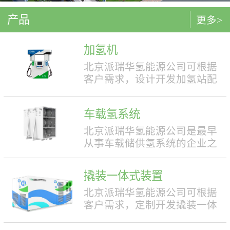
产品
更多>
加氢机
北京派瑞华氢能源公司可根据
客户需求，设计开发加氢站配
套使用的加氢机，加注压力包
括35MPa和70MPa两种。加氢机
车载氢系统
结构设计合理，便于操作，外
形美观，安全性强。具有双面
北京派瑞华氢能源公司是最早
液晶显示屏，能支持IC卡、移
从事车载储供氢系统的企业之
动支付等多种支付方式。北京
一，拥有丰富的车载储供氢系
派瑞华氢能源公司可根据客户
统项目经验，公司具有5000套
撬装一体式装置
需求，定制满足中国标准（例
年生产能力。公司可根据客户
如GB50516, GB/T 43674等）、
需求，对不同车型提供合理且
北京派瑞华氢能源公司可根据
欧盟标准（例如IEC 60069, EN
最优的设计方案，并根据安装
客户需求，定制开发撬装一体
ISO 80079等）或其他地区标准
空间、续航里程等整车配套需
式制氢、储氢、加氢装置。具
要求的产品。产品满足防爆II区
求进行定制化的设计，为客户
体可细分为大型撬装装置、小