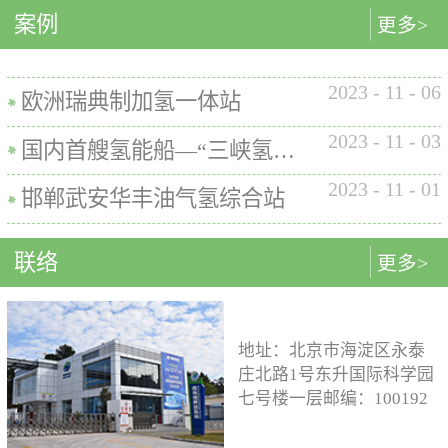
内的使用要求。公司的产品已
案例
匹配最佳的设计方案。车载氢
型撬装装置、制氢加氢一体机
更多>
在国内、欧盟、日本、塞尔维
系统设计制造遵循GB/T
和小型加氢装置，以上装置在
亚等多地应用。加氢机性能参
26990、GB/T 29126、GB/T
国内、欧盟、日本等地得到应
数表常规工作压力等级35MPa /
2023
-
11
-
06
24549等标准。公司车载氢系统
用。撬装一体式制氢、储氢、
欧洲瑞典制加氢一体站
70MPa / 35&70MPa流量范围
市场占有率约达20%。车载储供
加氢装置具有以下优点：1. 占
0.1~7.2 kg/min计量精度±1%可
2023
-
11
-
03
氢系统主要包括加氢模块、储
地小，节省空间，维护维修方
国内首艘氢能船—“三峡氢舟1”号船载氢系统
选加氢枪TK16或TK17或TK25
氢模块、供氢模块以及控制模
便。2. 各模块紧密融合，运行
加氢枪数量单枪或双枪红外通
2023
-
11
-
01
块。车载储供氢系统所有管
效率高。3. 节能环保。撬装一
邯郸武安华丰油气氢综合站
讯可选配预冷可选配防爆等级
路、阀门及接头等采用不与高
体式装置性能参数表制氢能力
（参考）II 3 G Ex h ia db mb eb
压氢气介质发生化学反应的材
500Nm3以下加氢等级
IIB+H2 T3 Gc
联络
更多>
料。电气元件及线束均具有防
100~1000kg/d氢气压缩额定工作
水、阻燃防爆的功能；车载储
压力45MPa/87.5MPa氢气加注额
供氢系统及其附属零部件均通
定工作压力35MPa/70MPa环境
过高低温、盐雾、IP防护等级
温度-40~+50℃参考标准T/ZSA
地址：北京市海淀区永泰
等相关型式试验，以保证氢系
235-2024, GB50516, GB 50177,
庄北路1号东升国际科学园
统的安全性及稳定性；氢系统
GB/T 43674, IEC 60069, EN ISO
七号楼一层邮编：100192
支架、加注口等均通过检验验
80079等。
电话：15933109526 公司
证；系统具备防过压、防过
邮箱：