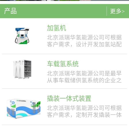
产品
更多>
加氢机
北京派瑞华氢能源公司可根据
客户需求，设计开发加氢站配
套使用的加氢机，加注压力包
括35MPa和70MPa两种。加氢机
车载氢系统
结构设计合理，便于操作，外
形美观，安全性强。具有双面
北京派瑞华氢能源公司是最早
液晶显示屏，能支持IC卡、移
从事车载储供氢系统的企业之
动支付等多种支付方式。北京
一，拥有丰富的车载储供氢系
派瑞华氢能源公司可根据客户
统项目经验，公司具有5000套
撬装一体式装置
需求，定制满足中国标准（例
年生产能力。公司可根据客户
如GB50516, GB/T 43674等）、
需求，对不同车型提供合理且
北京派瑞华氢能源公司可根据
欧盟标准（例如IEC 60069, EN
最优的设计方案，并根据安装
客户需求，定制开发撬装一体
ISO 80079等）或其他地区标准
空间、续航里程等整车配套需
式制氢、储氢、加氢装置。具
要求的产品。产品满足防爆II区
求进行定制化的设计，为客户
体可细分为大型撬装装置、小