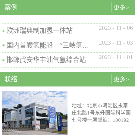
内的使用要求。公司的产品已
案例
匹配最佳的设计方案。车载氢
型撬装装置、制氢加氢一体机
更多>
在国内、欧盟、日本、塞尔维
系统设计制造遵循GB/T
和小型加氢装置，以上装置在
亚等多地应用。加氢机性能参
26990、GB/T 29126、GB/T
国内、欧盟、日本等地得到应
数表常规工作压力等级35MPa /
2023
-
11
-
06
24549等标准。公司车载氢系统
用。撬装一体式制氢、储氢、
欧洲瑞典制加氢一体站
70MPa / 35&70MPa流量范围
市场占有率约达20%。车载储供
加氢装置具有以下优点：1. 占
0.1~7.2 kg/min计量精度±1%可
2023
-
11
-
03
氢系统主要包括加氢模块、储
地小，节省空间，维护维修方
国内首艘氢能船—“三峡氢舟1”号船载氢系统
选加氢枪TK16或TK17或TK25
氢模块、供氢模块以及控制模
便。2. 各模块紧密融合，运行
加氢枪数量单枪或双枪红外通
2023
-
11
-
01
块。车载储供氢系统所有管
效率高。3. 节能环保。撬装一
邯郸武安华丰油气氢综合站
讯可选配预冷可选配防爆等级
路、阀门及接头等采用不与高
体式装置性能参数表制氢能力
（参考）II 3 G Ex h ia db mb eb
压氢气介质发生化学反应的材
500Nm3以下加氢等级
IIB+H2 T3 Gc
联络
更多>
料。电气元件及线束均具有防
100~1000kg/d氢气压缩额定工作
水、阻燃防爆的功能；车载储
压力45MPa/87.5MPa氢气加注额
供氢系统及其附属零部件均通
定工作压力35MPa/70MPa环境
过高低温、盐雾、IP防护等级
温度-40~+50℃参考标准T/ZSA
地址：北京市海淀区永泰
等相关型式试验，以保证氢系
235-2024, GB50516, GB 50177,
庄北路1号东升国际科学园
统的安全性及稳定性；氢系统
GB/T 43674, IEC 60069, EN ISO
七号楼一层邮编：100192
支架、加注口等均通过检验验
80079等。
电话：15933109526 公司
证；系统具备防过压、防过
邮箱：