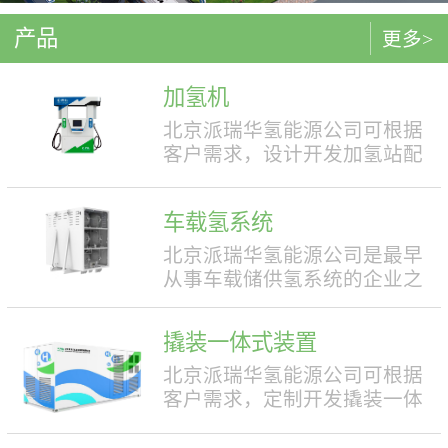
产品
更多>
加氢机
北京派瑞华氢能源公司可根据
客户需求，设计开发加氢站配
套使用的加氢机，加注压力包
括35MPa和70MPa两种。加氢机
车载氢系统
结构设计合理，便于操作，外
形美观，安全性强。具有双面
北京派瑞华氢能源公司是最早
液晶显示屏，能支持IC卡、移
从事车载储供氢系统的企业之
动支付等多种支付方式。北京
一，拥有丰富的车载储供氢系
派瑞华氢能源公司可根据客户
统项目经验，公司具有5000套
撬装一体式装置
需求，定制满足中国标准（例
年生产能力。公司可根据客户
如GB50516, GB/T 43674等）、
需求，对不同车型提供合理且
北京派瑞华氢能源公司可根据
欧盟标准（例如IEC 60069, EN
最优的设计方案，并根据安装
客户需求，定制开发撬装一体
ISO 80079等）或其他地区标准
空间、续航里程等整车配套需
式制氢、储氢、加氢装置。具
要求的产品。产品满足防爆II区
求进行定制化的设计，为客户
体可细分为大型撬装装置、小