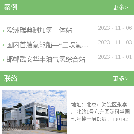
内的使用要求。公司的产品已
案例
匹配最佳的设计方案。车载氢
型撬装装置、制氢加氢一体机
更多>
在国内、欧盟、日本、塞尔维
系统设计制造遵循GB/T
和小型加氢装置，以上装置在
亚等多地应用。加氢机性能参
26990、GB/T 29126、GB/T
国内、欧盟、日本等地得到应
数表常规工作压力等级35MPa /
2023
-
11
-
06
24549等标准。公司车载氢系统
用。撬装一体式制氢、储氢、
欧洲瑞典制加氢一体站
70MPa / 35&70MPa流量范围
市场占有率约达20%。车载储供
加氢装置具有以下优点：1. 占
0.1~7.2 kg/min计量精度±1%可
2023
-
11
-
03
氢系统主要包括加氢模块、储
地小，节省空间，维护维修方
国内首艘氢能船—“三峡氢舟1”号船载氢系统
选加氢枪TK16或TK17或TK25
氢模块、供氢模块以及控制模
便。2. 各模块紧密融合，运行
加氢枪数量单枪或双枪红外通
2023
-
11
-
01
块。车载储供氢系统所有管
效率高。3. 节能环保。撬装一
邯郸武安华丰油气氢综合站
讯可选配预冷可选配防爆等级
路、阀门及接头等采用不与高
体式装置性能参数表制氢能力
（参考）II 3 G Ex h ia db mb eb
压氢气介质发生化学反应的材
500Nm3以下加氢等级
IIB+H2 T3 Gc
联络
更多>
料。电气元件及线束均具有防
100~1000kg/d氢气压缩额定工作
水、阻燃防爆的功能；车载储
压力45MPa/87.5MPa氢气加注额
供氢系统及其附属零部件均通
定工作压力35MPa/70MPa环境
过高低温、盐雾、IP防护等级
温度-40~+50℃参考标准T/ZSA
地址：北京市海淀区永泰
等相关型式试验，以保证氢系
235-2024, GB50516, GB 50177,
庄北路1号东升国际科学园
统的安全性及稳定性；氢系统
GB/T 43674, IEC 60069, EN ISO
七号楼一层邮编：100192
支架、加注口等均通过检验验
80079等。
电话：15933109526 公司
证；系统具备防过压、防过
邮箱：