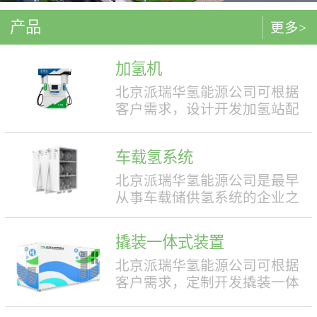
产品
更多>
加氢机
北京派瑞华氢能源公司可根据
客户需求，设计开发加氢站配
套使用的加氢机，加注压力包
括35MPa和70MPa两种。加氢机
车载氢系统
结构设计合理，便于操作，外
形美观，安全性强。具有双面
北京派瑞华氢能源公司是最早
液晶显示屏，能支持IC卡、移
从事车载储供氢系统的企业之
动支付等多种支付方式。北京
一，拥有丰富的车载储供氢系
派瑞华氢能源公司可根据客户
统项目经验，公司具有5000套
撬装一体式装置
需求，定制满足中国标准（例
年生产能力。公司可根据客户
如GB50516, GB/T 43674等）、
需求，对不同车型提供合理且
北京派瑞华氢能源公司可根据
欧盟标准（例如IEC 60069, EN
最优的设计方案，并根据安装
客户需求，定制开发撬装一体
ISO 80079等）或其他地区标准
空间、续航里程等整车配套需
式制氢、储氢、加氢装置。具
要求的产品。产品满足防爆II区
求进行定制化的设计，为客户
体可细分为大型撬装装置、小