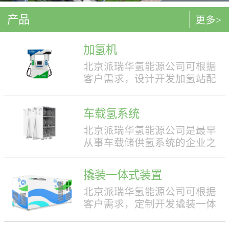
产品
更多>
加氢机
北京派瑞华氢能源公司可根据
客户需求，设计开发加氢站配
套使用的加氢机，加注压力包
括35MPa和70MPa两种。加氢机
车载氢系统
结构设计合理，便于操作，外
形美观，安全性强。具有双面
北京派瑞华氢能源公司是最早
液晶显示屏，能支持IC卡、移
从事车载储供氢系统的企业之
动支付等多种支付方式。北京
一，拥有丰富的车载储供氢系
派瑞华氢能源公司可根据客户
统项目经验，公司具有5000套
撬装一体式装置
需求，定制满足中国标准（例
年生产能力。公司可根据客户
如GB50516, GB/T 43674等）、
需求，对不同车型提供合理且
北京派瑞华氢能源公司可根据
欧盟标准（例如IEC 60069, EN
最优的设计方案，并根据安装
客户需求，定制开发撬装一体
ISO 80079等）或其他地区标准
空间、续航里程等整车配套需
式制氢、储氢、加氢装置。具
要求的产品。产品满足防爆II区
求进行定制化的设计，为客户
体可细分为大型撬装装置、小