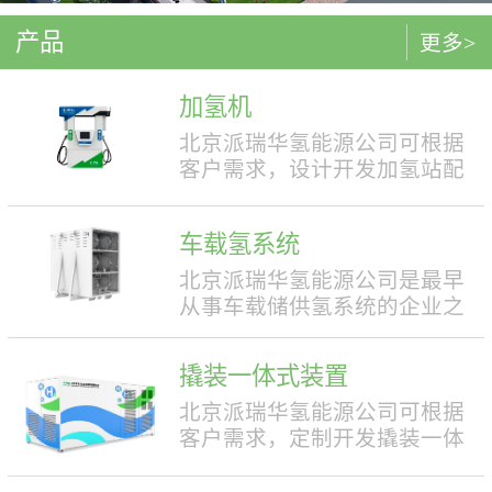
产品
更多>
加氢机
北京派瑞华氢能源公司可根据
客户需求，设计开发加氢站配
套使用的加氢机，加注压力包
括35MPa和70MPa两种。加氢机
车载氢系统
结构设计合理，便于操作，外
形美观，安全性强。具有双面
北京派瑞华氢能源公司是最早
液晶显示屏，能支持IC卡、移
从事车载储供氢系统的企业之
动支付等多种支付方式。北京
一，拥有丰富的车载储供氢系
派瑞华氢能源公司可根据客户
统项目经验，公司具有5000套
撬装一体式装置
需求，定制满足中国标准（例
年生产能力。公司可根据客户
如GB50516, GB/T 43674等）、
需求，对不同车型提供合理且
北京派瑞华氢能源公司可根据
欧盟标准（例如IEC 60069, EN
最优的设计方案，并根据安装
客户需求，定制开发撬装一体
ISO 80079等）或其他地区标准
空间、续航里程等整车配套需
式制氢、储氢、加氢装置。具
要求的产品。产品满足防爆II区
求进行定制化的设计，为客户
体可细分为大型撬装装置、小