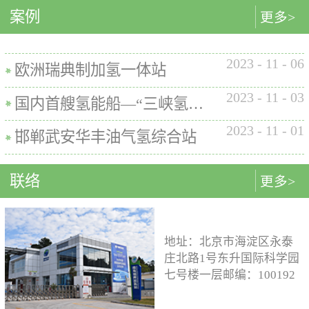
内的使用要求。公司的产品已
案例
匹配最佳的设计方案。车载氢
型撬装装置、制氢加氢一体机
更多>
在国内、欧盟、日本、塞尔维
系统设计制造遵循GB/T
和小型加氢装置，以上装置在
亚等多地应用。加氢机性能参
26990、GB/T 29126、GB/T
国内、欧盟、日本等地得到应
数表常规工作压力等级35MPa /
2023
-
11
-
06
24549等标准。公司车载氢系统
用。撬装一体式制氢、储氢、
欧洲瑞典制加氢一体站
70MPa / 35&70MPa流量范围
市场占有率约达20%。车载储供
加氢装置具有以下优点：1. 占
0.1~7.2 kg/min计量精度±1%可
2023
-
11
-
03
氢系统主要包括加氢模块、储
地小，节省空间，维护维修方
国内首艘氢能船—“三峡氢舟1”号船载氢系统
选加氢枪TK16或TK17或TK25
氢模块、供氢模块以及控制模
便。2. 各模块紧密融合，运行
加氢枪数量单枪或双枪红外通
2023
-
11
-
01
块。车载储供氢系统所有管
效率高。3. 节能环保。撬装一
邯郸武安华丰油气氢综合站
讯可选配预冷可选配防爆等级
路、阀门及接头等采用不与高
体式装置性能参数表制氢能力
（参考）II 3 G Ex h ia db mb eb
压氢气介质发生化学反应的材
500Nm3以下加氢等级
IIB+H2 T3 Gc
联络
更多>
料。电气元件及线束均具有防
100~1000kg/d氢气压缩额定工作
水、阻燃防爆的功能；车载储
压力45MPa/87.5MPa氢气加注额
供氢系统及其附属零部件均通
定工作压力35MPa/70MPa环境
过高低温、盐雾、IP防护等级
温度-40~+50℃参考标准T/ZSA
地址：北京市海淀区永泰
等相关型式试验，以保证氢系
235-2024, GB50516, GB 50177,
庄北路1号东升国际科学园
统的安全性及稳定性；氢系统
GB/T 43674, IEC 60069, EN ISO
七号楼一层邮编：100192
支架、加注口等均通过检验验
80079等。
电话：15933109526 公司
证；系统具备防过压、防过
邮箱：