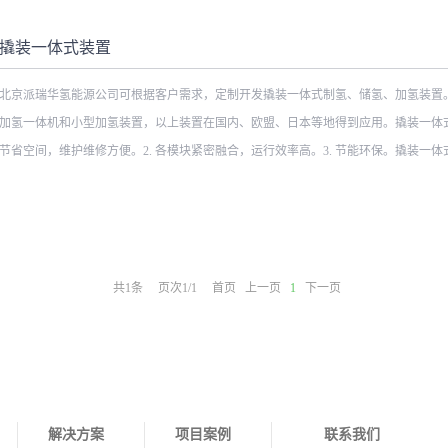
撬装一体式装置
北京派瑞华氢能源公司可根据客户需求，定制开发撬装一体式制氢、储氢、加氢装置
加氢一体机和小型加氢装置，以上装置在国内、欧盟、日本等地得到应用。撬装一体式
节省空间，维护维修方便。2. 各模块紧密融合，运行效率高。3. 节能环保。撬装一体式
数表制氢能力500Nm3以下加氢等级100~1000kg/d氢气压缩额定工作压力45MPa/87.5
度-40~+50℃参考标准T/ZSA 235-2024, GB50516, GB 50177, GB/T 43674, IEC 60069, E
共
1
条
页次1/1
首页
上一页
1
下一页
解决方案
项目案例
联系我们