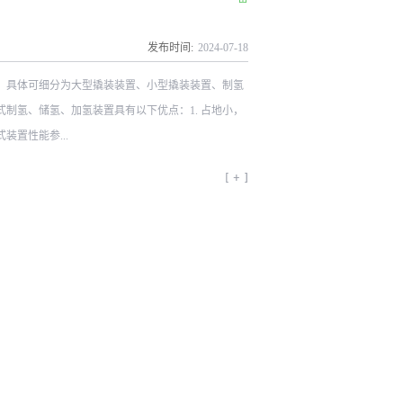
发布时间:
2024
-
07
-
18
。具体可细分为大型撬装装置、小型撬装装置、制氢
制氢、储氢、加氢装置具有以下优点：1. 占地小，
装置性能参...
MPa氢气加注额定工作压力35MPa/70MPa环境温
N ISO 80079等。