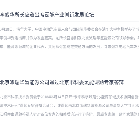
李俊华所长应邀出席氢能产业创新发展论坛
6月28日，清华大学、中国电动汽车百人会与国际氢能委员会在清华大学主楼举办了“
李俊华受邀出席并作为发言嘉宾，副所长宫志刚及北京派瑞华氢能源公司领导参会，
车、能源等领域的企业代表，共同探讨氢能在交通方面的发展，寻求燃料电池汽车发展的
业模式。 会上，李俊华围绕氢能产业链详细介绍了中船重工
势，以及七一八所水电解制氢设备、撬装式加氢装置、车载氢系统、有机物储氢等先
北京派瑞华氢能源公司通过北京市科委氢能课题专家答辩
了简要阐述。本次会议的亮相，进一步提升了七一八所氢能相关产品的知名度，并为
北京市科学技术委员会于2018年6月14日召开“未来科学城建设-能源领域技术协同
池发展的产业化路径奠定了基础。
氢技术研究”课题专家答辩论证会，该课题由北京派瑞华氢能源公司与清华大学共同
汇报并由课题答辩人针对各位专家的相关质询进行了答辩，最后专家组一致同意课题实施