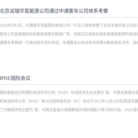
。 氢能作为一种新型的清洁环保能源，正越来越受到广泛的关注，国内外氢能的
展前景。但是氢的储存和运输始终是制约氢能快速应用和发展的关键瓶颈因素，由北
北京派瑞华氢能源公司通过中通客车公司体系考察
课题聚焦于液体有机物储氢方式，力图通过前沿性研究，突破氢能储运的关键瓶颈，
2018年6月5日，中通客车控股股份有限公司一行五人参观考察了北京派瑞华氢公司
氢方式将具有广阔的应用前景，可在汽车、船舶、航天、军工以及氢能大规模储运等
客车公司是我国知名的新能源客车制造厂商，目前正在加快布局和发展氢能燃料电池
力推动氢能经济的快速发展。
通客车考察团一行来访表示热烈欢迎。中通客车公司对本次考察对象的体系文件、资质文
品质量、研发能力、现场条件等内容进行详细认真的评估，最后对北京派瑞华氢公司
外，双方就今后氢能方面的合作进行深入交流并达成一致，共同推动氢能产业的发展
IPHE国际会议
国际氢能经济和燃料电池伙伴计划（IPHE）在西班牙主办主题为“氢：可再生能源大
料电池伙伴计划（IPHE）第18次指导委员会（SC）会议于2012年11月14日在西
了为期两天的主题为“氢：可再生能源大规模集成应用的储能介质”的研讨会，IPHE各国
业的专业代表约120人参加了此研讨会。 众所周知，当今社会对可再生能源的需