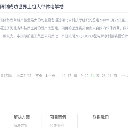
稳定性，其大规模应用面临技术和经济难题，解决这一难题的一项可行措施是采用高
研制成功世界上组大单体电解槽
它们将在储能领域扮演重要的角色，但同时也避免不了与电池、抽水蓄能、压缩空气
国际首台单机产氢量最大的制氢设备通过河北省科技厅组织的鉴定2010年5月22日至23日，
一种能量的载体，氢气储能具有如下优势：高能量密度、有实现低储存成本的潜力、
通过了河北省科技厅主持的新产品鉴定。项目的鉴定委员会由来自国内气体行业，国家“
聚集了来自世界各地120多位各界专家，共同探讨可再生能源与能源储存技术的结合
一致认为，中国船舶重工集团公司第七一八研究所ZDQ-600/1.8型电解水制氢装置设计合
加IPHE SC会议的三位代表外，还包括北京派瑞华氢能源科技有限公司的孟庆云总
言，三组专题演讲和两组专家讨论，在会议上既讨论了当前电网正在采用的各种传统储
凑、运行稳定、安全可靠、自动化程度高，各项技术指标达到或超过设计要求，主要
1）先进的、具有自主知识产权的无石棉隔膜，填补了国内空白；2）电耗降低至4.4kW 
共
123
条
页次21/25
首页
上一页
...
16
17
18
19
20
21
22
23
24
25
下一
型电解槽槽体温度均匀性的要求；4）采用液位分步控制方法，实现了大型制氢设备平
备温度进行分步控制，实现了运行温度的均匀稳定。 本次鉴定顺利通过，将进一步
产业的结构调整，扩大制氢产业在国内外市场的占有率。
解决方案
项目案例
联系我们
解决方案
经典案例