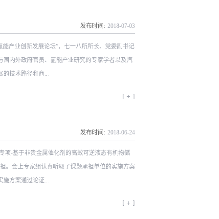
发布时间:
2018
-
07
-
03
氢能产业创新发展论坛”，七一八所所长、党委副书记
与国内外政府官员、氢能产业研究的专家学者以及汽
技术路径和商...
集团及七一八所在氢能领域的产业化优
进的技术和产品，并就七一八所的氢能发展思路进行
发布时间:
2018
-
06
-
24
集团公司及七一八所参与制定有关氢能利用和燃料电
创新专项-基于非贵金属催化剂的高效可逆液态有机物储
承担。会上专家组认真听取了课题承担单位的实施方案
方案通过论证...