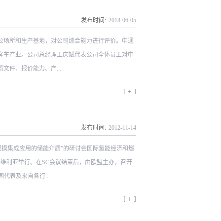
研发已经成为新能源的热点之一，有着非常良好的发
京派瑞华氢能源公司牵头并与清华大学共同承担的该
发布时间:
2018
-
06
-
05
为今后氢能的大规模发展奠定基础条件。该种新型储
办公场所和生产基地，对公司综合能力进行评价。中通
多个关乎国计民生的行业和领域得到重要应用，将有
客车产业。公司总经理王庆斌代表公司全体员工对中
件、报价能力、产...
综合能力给予认同，公司成功通过中通客车评审。此
。
发布时间:
2012
-
11
-
14
规模集成应用的储能介质”的研讨会国际氢能经济和燃
班牙塞维利亚举行。在SC会议结束后，由欧盟主办，召开
代表及来自各行...
求日益增加，但由于风光等可再生能源的间断性和不