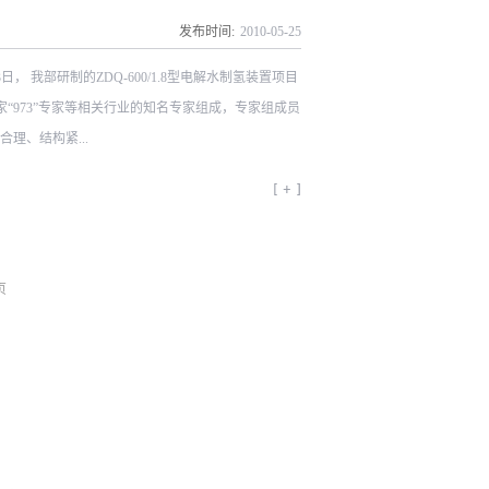
效储能技术。氢能与燃料电池技术的发展和应用表明
发布时间:
2010
-
05
-
25
储能等传统储能技术的竞争。氢气从本质上来说就是
 我部研制的ZDQ-600/1.8型电解水制氢装置项目
使用终端灵活、用途广泛。由欧盟召开的这次研讨会
973”专家等相关行业的知名专家组成，专家组成员
问题，并着重关注氢储能的潜力。中国参会代表除参
理、结构紧...
经理和浙江大学的郑津洋教授。会议包括三个主题发
能技术和案例，也讨论了氢储能技术涉及的...
性能指标达到了国际先进水平。该装置创新点包括：
h/m3H2以下；3）采用碱液多通道循环，满足了大
页
稳、安全运行；5）以多台小型换热器对大型制氢设
提升我部制氢设备的技术、性能、质量，加快制氢